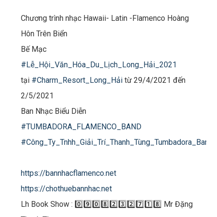
Chương trình nhạc Hawaii- Latin -Flamenco Hoàng
Hôn Trên Biển
Bế Mạc
#Lễ_Hội_Văn_Hóa_Du_Lịch_Long_Hải_2021​​
tại
#Charm_Resort_Long_Hải​​
​ từ 29/4/2021 đến
2/5/2021
Ban Nhạc Biểu Diễn
#TUMBADORA_FLAMENCO_BAND​​​
#Công_Ty_Tnhh_Giải_Trí_Thanh_Tùng_Tumbadora_Band​​​
https://bannhacflamenco.net​​​
https://chothuebannhac.net​​​
Lh Book Show : 0️⃣9️⃣0️⃣8️⃣2️⃣3️⃣2️⃣7️⃣1️⃣8️⃣ Mr Đặng