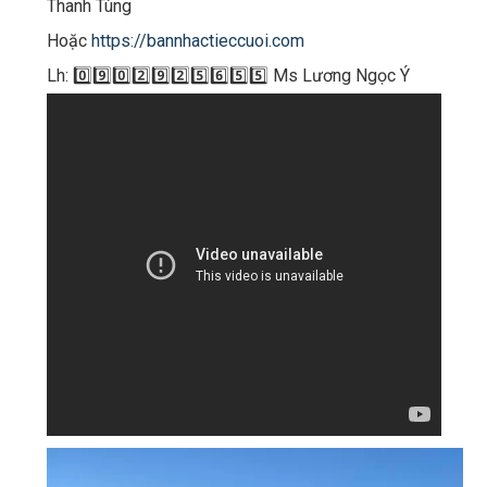
Thanh Tùng
Hoặc
https://bannhactieccuoi.com​​​
Lh: 0️⃣9️⃣0️⃣2️⃣9️⃣2️⃣5️⃣6️⃣5️⃣5️⃣ Ms Lương Ngọc Ý