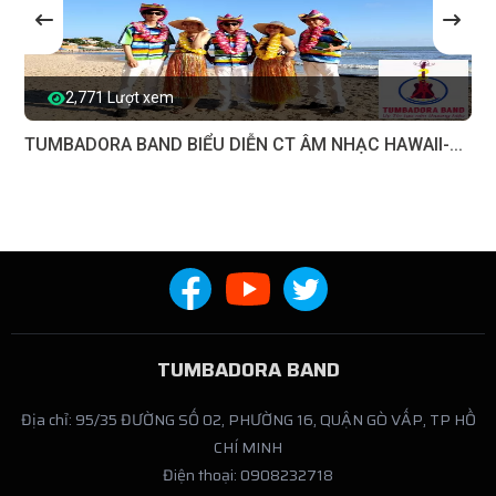
2,771 Lượt xem
TUMBADORA BAND BIỂU DIỄN CT ÂM NHẠC HAWAII-...
TUMBADORA BAND
Địa chỉ: 95/35 ĐƯỜNG SỐ 02, PHƯỜNG 16, QUẬN GÒ VẤP, TP HỒ
CHÍ MINH
Điện thoại: 0908232718