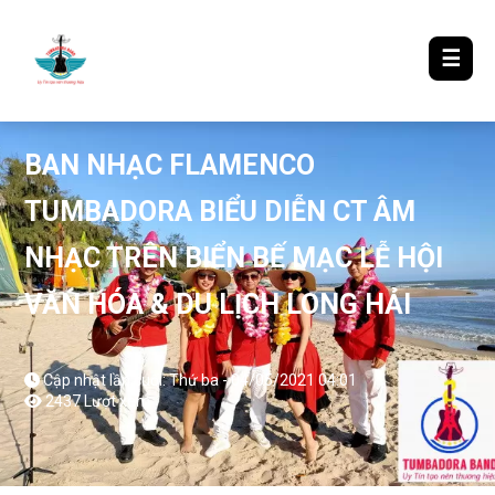
LƯỢM LẶT TIN ĐÓ ĐÂY
☰
BAN NHẠC FLAMENCO
TUMBADORA BIỂU DIỄN CT ÂM
NHẠC TRÊN BIỂN BẾ MẠC LỄ HỘI
VĂN HÓA & DU LỊCH LONG HẢI
Cập nhật lần cuối: Thứ ba - 04/05/2021 04:01
2437 Lượt xem