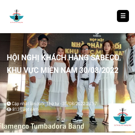
LƯỢM LẶT TIN ĐÓ ĐÂY
☰
HỘI NGHỊ KHÁCH HÀNG SABECO
KHU VỰC MIỀN NAM 30/08/2022
Cập nhật lần cuối: Thứ tư - 31/08/2022 23:57
813 Lượt xem