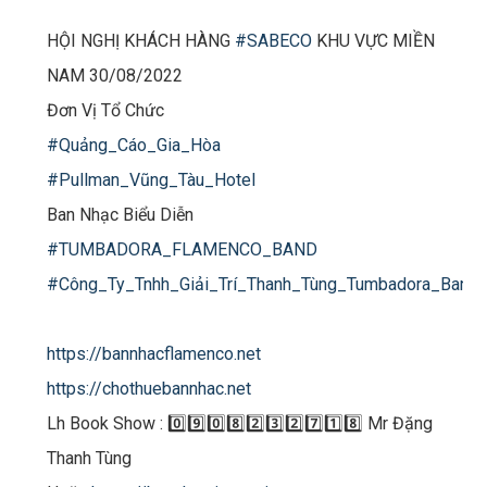
HỘI NGHỊ KHÁCH HÀNG
#SABECO
KHU VỰC MIỀN
NAM 30/08/2022
Đơn Vị Tổ Chức
#Quảng_Cáo_Gia_Hòa
#Pullman_Vũng_Tàu_Hotel
Ban Nhạc Biểu Diễn
#TUMBADORA_FLAMENCO_BAND​​​
#Công_Ty_Tnhh_Giải_Trí_Thanh_Tùng_Tumbadora_Band​​​
https://bannhacflamenco.net​​​
https://chothuebannhac.net​​​
Lh Book Show : 0️⃣9️⃣0️⃣8️⃣2️⃣3️⃣2️⃣7️⃣1️⃣8️⃣ Mr Đặng
Thanh Tùng