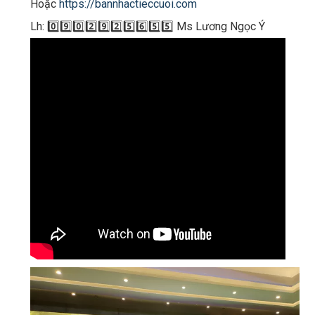
Hoặc
https://bannhactieccuoi.com​​​
Lh: 0️⃣9️⃣0️⃣2️⃣9️⃣2️⃣5️⃣6️⃣5️⃣5️⃣ Ms Lương Ngọc Ý