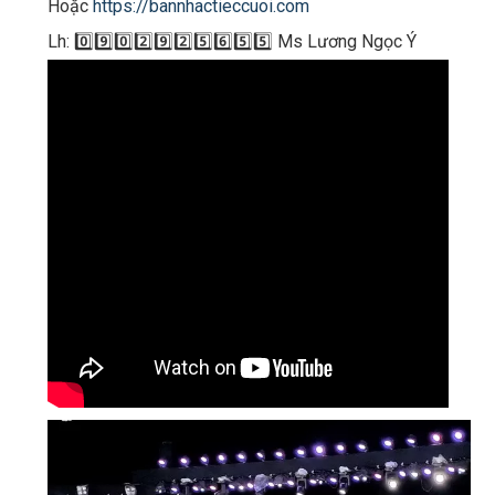
Hoặc
https://bannhactieccuoi.com​​​
Lh: 0️⃣9️⃣0️⃣2️⃣9️⃣2️⃣5️⃣6️⃣5️⃣5️⃣ Ms Lương Ngọc Ý