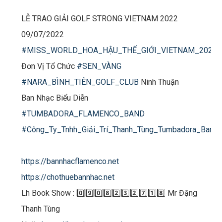
LỄ TRAO GIẢI GOLF STRONG VIETNAM 2022
09/07/2022
#MISS_WORLD_HOA_HẬU_THẾ_GIỚI_VIETNAM_2022
Đơn Vị Tổ Chức
#SEN_VÀNG
#NARA_BÌNH_TIÊN_GOLF_CLUB
Ninh Thuận
Ban Nhạc Biểu Diễn
#TUMBADORA_FLAMENCO_BAND​​​
#Công_Ty_Tnhh_Giải_Trí_Thanh_Tùng_Tumbadora_Band​​​
https://bannhacflamenco.net​​​
https://chothuebannhac.net​​​
Lh Book Show : 0️⃣9️⃣0️⃣8️⃣2️⃣3️⃣2️⃣7️⃣1️⃣8️⃣ Mr Đặng
Thanh Tùng