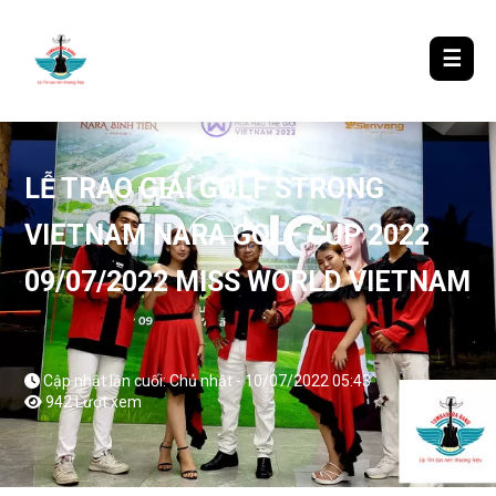
LƯỢM LẶT TIN ĐÓ ĐÂY
☰
LỄ TRAO GIẢI GOLF STRONG
VIETNAM NARA GOLF CUP 2022
09/07/2022 MISS WORLD VIETNAM
Cập nhật lần cuối: Chủ nhật - 10/07/2022 05:43
942 Lượt xem