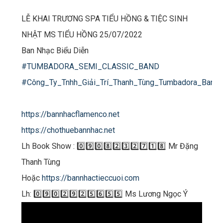
LỄ KHAI TRƯƠNG SPA TIỂU HỒNG & TIỆC SINH
NHẬT MS TIỂU HỒNG 25/07/2022
Ban Nhạc Biểu Diễn
#TUMBADORA_SEMI_CLASSIC_BAND
#Công_Ty_Tnhh_Giải_Trí_Thanh_Tùng_Tumbadora_Band​​​
https://bannhacflamenco.net​​​
https://chothuebannhac.net​​​
Lh Book Show : 0️⃣9️⃣0️⃣8️⃣2️⃣3️⃣2️⃣7️⃣1️⃣8️⃣ Mr Đặng
Thanh Tùng
Hoặc
https://bannhactieccuoi.com​​​
Lh: 0️⃣9️⃣0️⃣2️⃣9️⃣2️⃣5️⃣6️⃣5️⃣5️⃣ Ms Lương Ngọc Ý