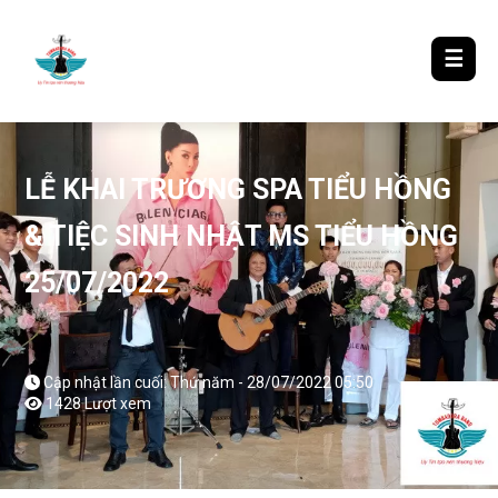
LƯỢM LẶT TIN ĐÓ ĐÂY
☰
LỄ KHAI TRƯƠNG SPA TIỂU HỒNG
& TIỆC SINH NHẬT MS TIỂU HỒNG
25/07/2022
Cập nhật lần cuối: Thứ năm - 28/07/2022 05:50
1428 Lượt xem