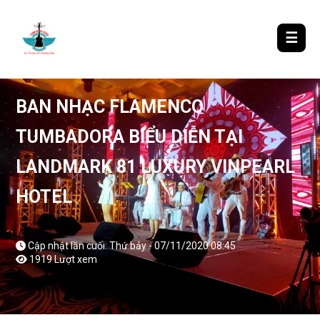
LƯỢM LẶT TIN ĐÓ ĐÂY
☰
BAN NHẠC FLAMENCO
TUMBADORA BIỂU DIỄN TẠI
LANDMARK 81 LUXURY VINPEARL
HOTEL
Cập nhật lần cuối: Thứ bảy - 07/11/2020 08:45
1919 Lượt xem