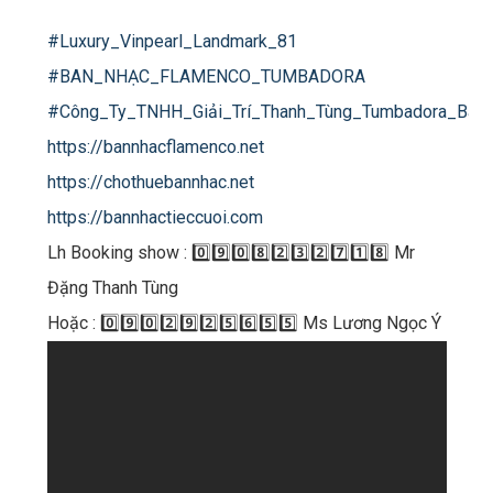
#Luxury_Vinpearl_Landmark_81
#BAN_NHẠC_FLAMENCO_TUMBADORA
#Công_Ty_TNHH_Giải_Trí_Thanh_Tùng_Tumbadora_Ban
https://bannhacflamenco.net
https://chothuebannhac.net
https://bannhactieccuoi.com
Lh Booking show : 0️⃣9️⃣0️⃣8️⃣2️⃣3️⃣2️⃣7️⃣1️⃣8️⃣ Mr
Đặng Thanh Tùng
Hoặc : 0️⃣9️⃣0️⃣2️⃣9️⃣2️⃣5️⃣6️⃣5️⃣5️⃣ Ms Lương Ngọc Ý