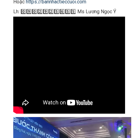
Hoặc
https://bannhactieccuoi.com​​​
Lh: 0️⃣9️⃣0️⃣2️⃣9️⃣2️⃣5️⃣6️⃣5️⃣5️⃣ Ms Lương Ngọc Ý