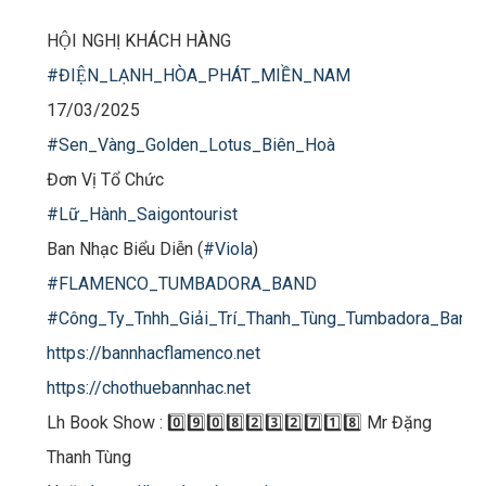
HỘI NGHỊ KHÁCH HÀNG
#ĐIỆN_LẠNH_HÒA_PHÁT_MIỀN_NAM
17/03/2025
#Sen_Vàng_Golden_Lotus_Biên_Hoà
Đơn Vị Tổ Chức
#Lữ_Hành_Saigontourist
Ban Nhạc Biểu Diễn (
#Viola
)
#FLAMENCO_TUMBADORA_BAND
#Công_Ty_Tnhh_Giải_Trí_Thanh_Tùng_Tumbadora_Band
https://bannhacflamenco.net
https://chothuebannhac.net
Lh Book Show : 0️⃣9️⃣0️⃣8️⃣2️⃣3️⃣2️⃣7️⃣1️⃣8️⃣ Mr Đặng
Thanh Tùng