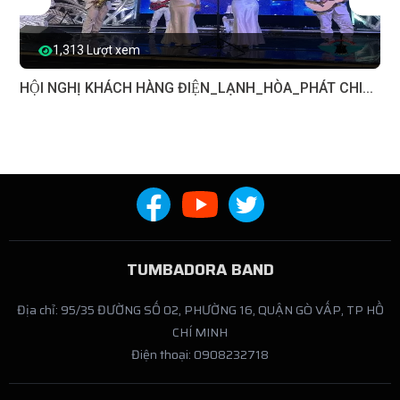
1,313 Lượt xem
HỘI NGHỊ KHÁCH HÀNG ĐIỆN_LẠNH_HÒA_PHÁT CHI...
TUMBADORA BAND
Địa chỉ: 95/35 ĐƯỜNG SỐ 02, PHƯỜNG 16, QUẬN GÒ VẤP, TP HỒ
CHÍ MINH
Điện thoại: 0908232718