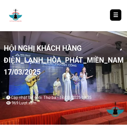
LƯỢM LẶT TIN ĐÓ ĐÂY
☰
HỘI NGHỊ KHÁCH HÀNG
ĐIỆN_LẠNH_HÒA_PHÁT_MIỀN_NAM
17/03/2025
Cập nhật lần cuối: Thứ ba - 18/03/2025 08:35
969 Lượt xem