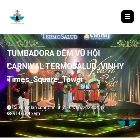
LƯỢM LẶT TIN ĐÓ ĐÂY
☰
TUMBADORA ĐÊM VŨ HỘI
CARNIVAL TERMOSALUD_VINHY
Times_Square_Tower
Cập nhật lần cuối: Chủ nhật - 04/06/2023 04:47
914 Lượt xem