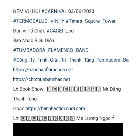
ĐÊM VŨ HỘI
#CARNIVAL
03/06/2023
#TERMOSALUD_VINHY
#Times_Square_Tower
Đơn vị Tổ Chức
#GAGEFI_co
Ban Nhạc Biểu Diễn
#TUMBADORA_FLAMENCO_BAND
#Công_Ty_Tnhh_Giải_Trí_Thanh_Tùng_Tumbadora_Band
https://bannhacflamenco.net
https://chothuebannhac.net
Lh Book Show : 0️⃣9️⃣0️⃣8️⃣2️⃣3️⃣2️⃣7️⃣1️⃣8️⃣ Mr Đặng
Thanh Tùng
Hoặc
https://bannhactieccuoi.com​​​
Lh: 0️⃣9️⃣0️⃣2️⃣9️⃣2️⃣5️⃣6️⃣5️⃣5️⃣ Ms Lương Ngọc Ý