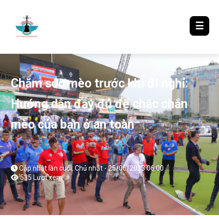
LƯỢM LẶT TIN ĐÓ ĐÂY
☰
Chăm sóc mèo trước khi đi nghỉ:
Hướng dẫn đầy đủ để chắc chắn
mèo của bạn ở an toàn
Cập nhật lần cuối: Chủ nhật - 25/06/2023 06:00
535 Lượt xem