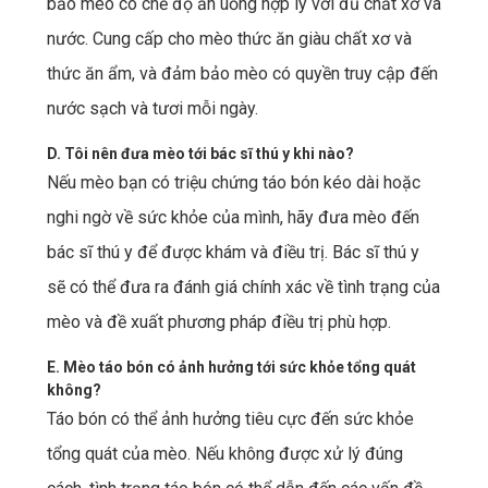
bảo mèo có chế độ ăn uống hợp lý với đủ chất xơ và
nước. Cung cấp cho mèo thức ăn giàu chất xơ và
thức ăn ẩm, và đảm bảo mèo có quyền truy cập đến
nước sạch và tươi mỗi ngày.
D. Tôi nên đưa mèo tới bác sĩ thú y khi nào?
Nếu mèo bạn có triệu chứng táo bón kéo dài hoặc
nghi ngờ về sức khỏe của mình, hãy đưa mèo đến
bác sĩ thú y để được khám và điều trị. Bác sĩ thú y
sẽ có thể đưa ra đánh giá chính xác về tình trạng của
mèo và đề xuất phương pháp điều trị phù hợp.
E. Mèo táo bón có ảnh hưởng tới sức khỏe tổng quát
không?
Táo bón có thể ảnh hưởng tiêu cực đến sức khỏe
tổng quát của mèo. Nếu không được xử lý đúng