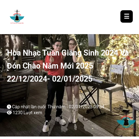
LƯỢM LẶT TIN ĐÓ ĐÂY
☰
Hòa Nhạc Tuần Giáng Sinh 2024 Và
Đón Chào Năm Mới 2025
22/12/2024- 02/01/2025
Cập nhật lần cuối: Thứ năm - 02/01/2025 09:34
1230 Lượt xem