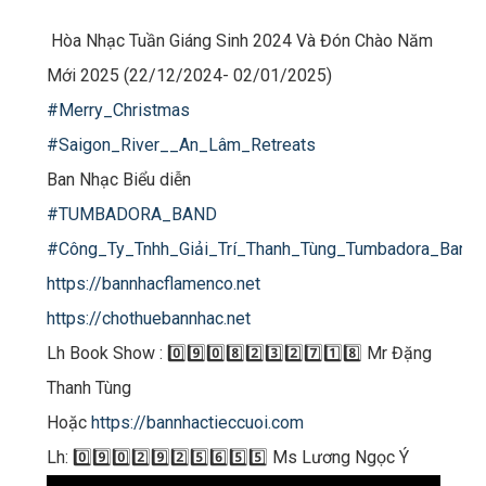
Hòa Nhạc Tuần Giáng Sinh 2024 Và Đón Chào Năm
Mới 2025 (22/12/2024- 02/01/2025)
#Merry_Christmas
#Saigon_River__An_Lâm_Retreats
Ban Nhạc Biểu diễn
#TUMBADORA_BAND
#Công_Ty_Tnhh_Giải_Trí_Thanh_Tùng_Tumbadora_Band
https://bannhacflamenco.net
https://chothuebannhac.net
Lh Book Show : 0️⃣9️⃣0️⃣8️⃣2️⃣3️⃣2️⃣7️⃣1️⃣8️⃣ Mr Đặng
Thanh Tùng
Hoặc
https://bannhactieccuoi.com​​​
Lh: 0️⃣9️⃣0️⃣2️⃣9️⃣2️⃣5️⃣6️⃣5️⃣5️⃣ Ms Lương Ngọc Ý