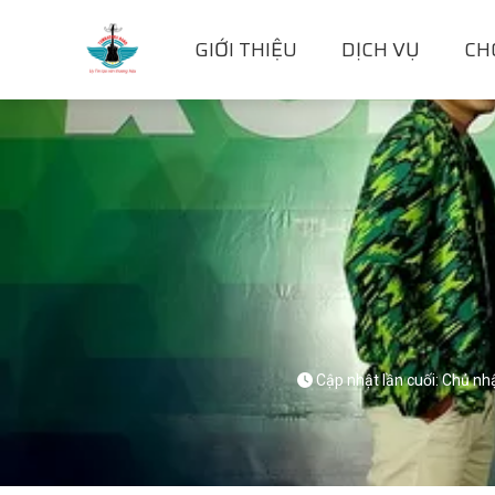
GIỚI THIỆU
DỊCH VỤ
CH
Cập nhật lần cuối: Chủ nh