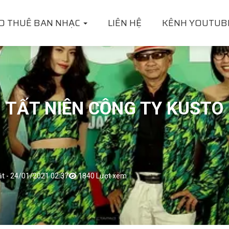
O THUÊ BAN NHẠC
LIÊN HỆ
KÊNH YOUTUB
TẤT NIÊN CÔNG TY KUSTO
ật - 24/01/2021 02:37
1840 Lượt xem