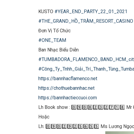
KUSTO
#YEAR_END_PARTY_22_01_2021
#THE_GRAND_HỒ_TRÀM_RESORT_CASINO
Đơn Vị Tổ Chức
#ONE_TEAM
Ban Nhạc Biểu Diễn
#TUMBADORA_FLAMENCO_BAND_HCM_cit
#Công_Ty_Tnhh_Giải_Trí_Thanh_Tùng_Tumb
https://bannhacflamenco.net
https://chothuebannhac.net
https://bannhactieccuoi.com
Lh Book show : 0️⃣9️⃣0️⃣8️⃣2️⃣3️⃣2️⃣7️⃣1️⃣8️⃣ M
Hoặc
Lh: 0️⃣9️⃣0️⃣2️⃣9️⃣2️⃣5️⃣6️⃣5️⃣5️⃣ Ms Lương Ngọ