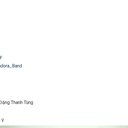
y
adora_Band
r Đặng Thanh Tùng
c Ý