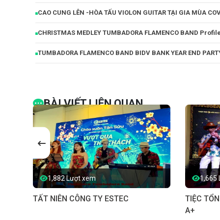
CAO CUNG LÊN -HÒA TẤU VIOLON GUITAR TẠI GIA MÙA C
CHRISTMAS MEDLEY TUMBADORA FLAMENCO BAND Profile T
TUMBADORA FLAMENCO BAND BIDV BANK YEAR END PARTY 
BÀI VIẾT LIÊN QUAN
1,882 Lượt xem
1,665
TẤT NIÊN CÔNG TY ESTEC
TIỆC TỔ
A+