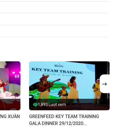
1,893 Lượt xem
2
ỪNG XUÂN
GREENFEED KEY TEAM TRAINING
TÂN 
GALA DINNER 29/12/2020...
HỌC 