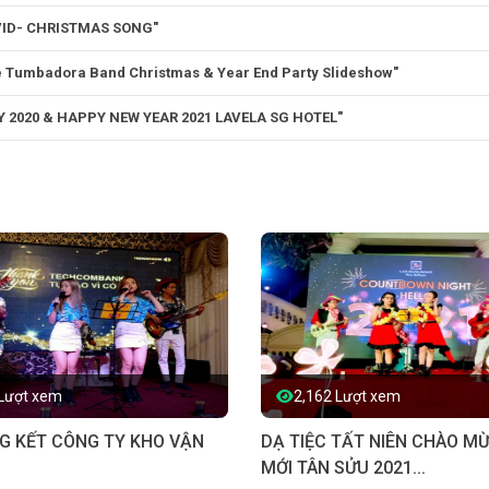
OVID- CHRISTMAS SONG"
umbadora Band Christmas & Year End Party Slideshow"
2020 & HAPPY NEW YEAR 2021 LAVELA SG HOTEL"
 Lượt xem
2,162 Lượt xem
NG KẾT CÔNG TY KHO VẬN
DẠ TIỆC TẤT NIÊN CHÀO M
MỚI TÂN SỬU 2021...