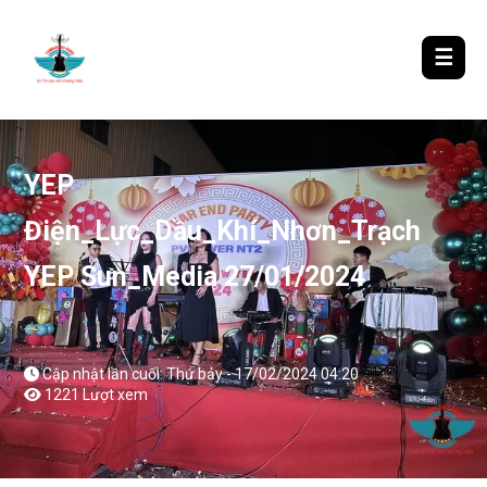
LƯỢM LẶT TIN ĐÓ ĐÂY
☰
YEP
Điện_Lực_Dầu_Khí_Nhơn_Trạch
YEP Sun_Media 27/01/2024
Cập nhật lần cuối: Thứ bảy - 17/02/2024 04:20
1221 Lượt xem