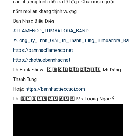
các chương trình diễn ra tốt đẹp. Chúc mọi người
năm mới an khang thịnh vượng
Ban Nhạc Biểu Diễn
#FLAMENCO_TUMBADORA_BAND
#Công_Ty_Tnhh_Giải_Trí_Thanh_Tùng_Tumbadora_Band
https://bannhacflamenco.net
https://chothuebannhac.net
Lh Book Show : 0️⃣9️⃣0️⃣8️⃣2️⃣3️⃣2️⃣7️⃣1️⃣8️⃣ Mr Đặng
Thanh Tùng
Hoặc
https://bannhactieccuoi.com​​​
Lh: 0️⃣9️⃣0️⃣2️⃣9️⃣2️⃣5️⃣6️⃣5️⃣5️⃣ Ms Lương Ngọc Ý