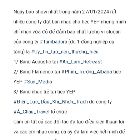
Ngãy bão show nhất trong năm 27/01/2024 rất
nhiều công ty đặt ban nhạc cho tiệc YEP nhưng mình
chỉ nhận vừa đủ để đảm bào chất lượng vì slogan
của công ty
#Tumbadora
(do 1 đồng nghiệp cũ
tặng) là
#Uy_tín_tạo_nên_thương_hiệu
1/ Band Acoustic tại
#An_Lâm_Retreast
2/ Band Flamenco tại
#Phim_Trường_Albaba
tiệc
YEP
#Sun_Media
3/ Band nhạc trẻ tại tiệc YEP
#Điện_Lực_Dầu_Khí_Nhơn_Trạch
do công ty
#Á_Châu_Travel
tổ chức
Cám ơn tất cả các đối tác đã tạo điều kiện thuận lợi
và các em nhạc công, ca sỹ đã làm việc hết mình để