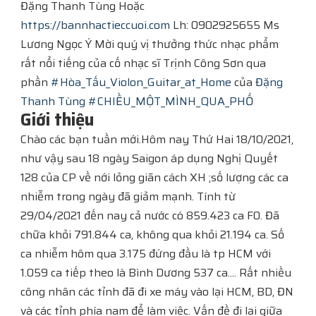
Đặng Thanh Tùng Hoặc
https://bannhactieccuoi.com
​​​​ Lh: 0902925655 Ms
Lương Ngọc Ý Mời quý vị thưởng thức nhạc phẩm
rất nổi tiếng của cố nhạc sĩ Trịnh Công Sơn qua
phần
#Hòa_Tấu_Violon_Guitar_at_Home
của
Đặng
Thanh Tùng
#CHIỀU_MỘT_MÌNH_QUA_PHỐ
Giới thiệu
Chào các bạn tuần mới.Hôm nay Thứ Hai 18/10/2021,
như vậy sau 18 ngày Saigon áp dụng Nghị Quyết
128 của CP về nới lỏng giãn cách XH ;số lượng các ca
nhiễm trong ngày đã giảm mạnh. Tính từ
29/04/2021 đến nay cả nước có 859.423 ca F0. Đã
chữa khỏi 791.844 ca, không qua khỏi 21.194 ca. Số
ca nhiễm hôm qua 3.175 đứng đầu là tp HCM với
1.059 ca tiếp theo là Bình Dương 537 ca.... Rất nhiều
công nhân các tỉnh đã đi xe máy vào lại HCM, BD, ĐN
và các tỉnh phía nam để làm việc. Vấn đề đi lại giữa