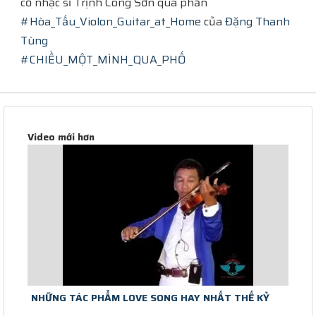
cố nhạc sĩ Trịnh Công Sơn qua phần
#Hòa_Tấu_Violon_Guitar_at_Home
của
Đặng Thanh
Tùng
#CHIỀU_MỘT_MÌNH_QUA_PHỐ
Video mới hơn
NHỮNG TÁC PHẨM LOVE SONG HAY NHẤT THẾ KỶ