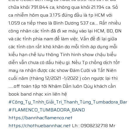
chữa khỏi 791.844 ca, không qua khỏi 21.194 ca. Số
ca nhiễm hôm qua 3.175 đứng đầu là tp HCM với
1.059 ca tiếp theo là Bình Dương 537 ca.... Rất nhiều
công nhân các tỉnh đã đi xe máy vào lại HCM, BD, ĐN
và các tỉnh phía nam để làm việc. Vấn đề đi lại giữa
các tỉnh còn rất khó khăn do mỗi tỉnh áp dụng mỗi
kiểu hạn chế lưu thông Tình hình show chậu biểu
diễn vẫn chưa có dấu hiệu gì. Nếu Tp chống dịch tốt
may ra nhận được các show Đám Cưới và Tất Niên
cuối năm (tháng 12/2021 -1/2022 ) còn ngược lại thì
......off toàn tập tới Nhâm Dần luôn Qúy khách cần
book band nhạc xin liên hệ
#Công_Ty_Tnhh_Giải_Trí_Thanh_Tùng_Tumbadora_Ban
#FLAMENCO_TUMBADORA_BAND
https://bannhacflamenco.net
https://chothuebannhac.net
​​​​ Lh : 0908232718 Mr