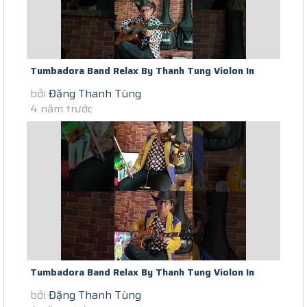
Tumbadora Band Relax By Thanh Tung Violon In
bởi
Đặng Thanh Tùng
Saigon Social Distance...
4 năm trước
Tumbadora Band Relax By Thanh Tung Violon In
bởi
Đặng Thanh Tùng
Saigon Social Distance Gimme...