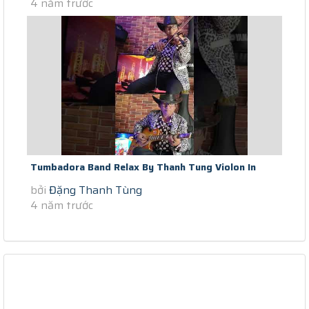
4 năm trước
Tumbadora Band Relax By Thanh Tung Violon In
bởi
Đặng Thanh Tùng
Saigon Social Distance Summer...
4 năm trước