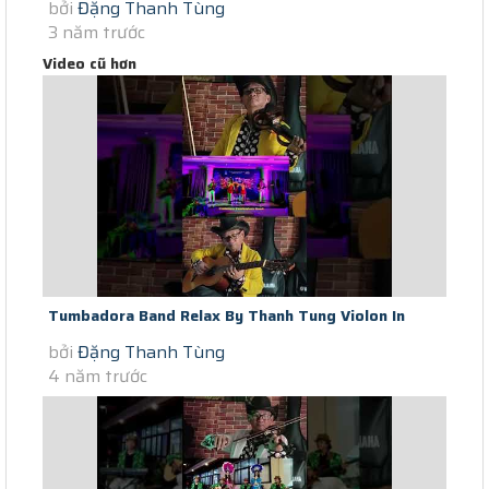
bởi
Đặng Thanh Tùng
DÙNG HOÀ TẤU VIOLON GUITAR CHO ĐÁM...
3 năm trước
Video cũ hơn
Tumbadora Band Relax By Thanh Tung Violon In
bởi
Đặng Thanh Tùng
Saigon Covid Time If We Hold...
4 năm trước