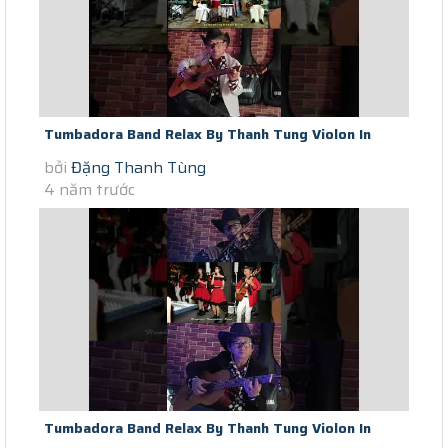
Tumbadora Band Relax By Thanh Tung Violon In
bởi
Đặng Thanh Tùng
Saigon Covid-19 Time Proud Of...
4 năm trước
Tumbadora Band Relax By Thanh Tung Violon In