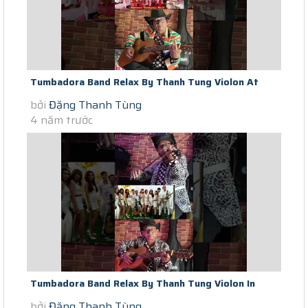
Tumbadora Band Relax By Thanh Tung Violon At
bởi
Đặng Thanh Tùng
The End Of Saigon Social...
4 năm trước
Tumbadora Band Relax By Thanh Tung Violon In
bởi
Đặng Thanh Tùng
Saigon Social Distance I Have...