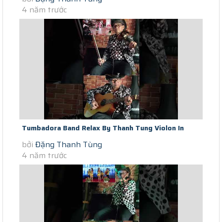
4 năm trước
Tumbadora Band Relax By Thanh Tung Violon In
bởi
Đặng Thanh Tùng
Saigon Social Distance Dancing...
4 năm trước