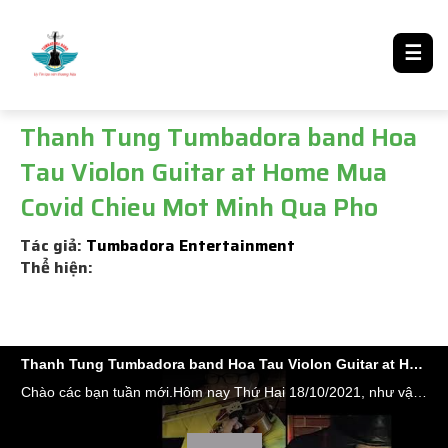
LƯỢM LẶT TIN ĐÓ ĐÂY
☰
Thanh Tung Tumbadora band Hoa
Tau Violon Guitar at Home Mua
Covid Chieu Mot Minh Qua Pho
Tác giả:
Tumbadora Entertainment
Thể hiện:
Thanh Tung Tumbadora band Hoa Tau Violon Guitar at Home Mua Covid Chieu Mot Minh Qua Pho
Chào các bạn tuần mới.Hôm nay Thứ Hai 18/10/2021, như vậy sau 18 ngày Saigon áp dụng Nghị Quyết 128 của CP về nới lỏng giãn cách XH ;số lượng các ca nhiễm trong ngày đã giảm mạnh. Tính từ 29/04/2021 đến nay cả nước có 859.423 ca F0. Đã chữa khỏi 791.844 ca, không qua khỏi 21.194 ca. Số ca nhiễm hôm qua 3.175 đứng đầu là tp HCM với 1.059 ca tiếp theo là Bình Dương 537 ca.... Rất nhiều công nhân các tỉnh đã đi xe máy vào lại HCM, BD, ĐN và các tỉnh phía nam để làm việc. Vấn đề đi lại giữa các tỉnh còn rất khó khăn do mỗi tỉnh áp dụng mỗi kiểu hạn chế lưu thông Tình hình show chậu biểu diễn vẫn chưa có dấu hiệu gì. Nếu Tp chống dịch tốt may ra nhận được các show Đám Cưới và Tất Niên cuối năm (tháng 12/2021 -1/2022 ) còn ngược lại thì ......off toàn tập tới Nhâm Dần luôn Qúy khách cần book band nhạc xin liên hệ #Công_Ty_Tnhh_Giải_Trí_Thanh_Tùng_Tumbadora_Band_MST_0314283937 #FLAMENCO_TUMBADORA_BAND​​​​ https://bannhacflamenco.net​​​​ https://chothuebannhac.net​​​​ Lh : 0908232718 Mr Đặng Thanh Tùng Hoặc https://bannhactieccuoi.com​​​​ Lh: 0902925655 Ms Lương Ngọc Ý Mời quý vị thưởng thức nhạc phẩm rất nổi tiếng của cố nhạc sĩ Trịnh Công Sơn qua phần #Hòa_Tấu_Violon_Guitar_at_Home của Đặng Thanh Tùng #CHIỀU_MỘT_MÌNH_QUA_PHỐ