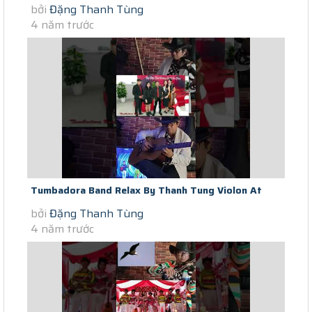
bởi
Đặng Thanh Tùng
Saigon Covid-19 Time You Raise...
4 năm trước
Tumbadora Band Relax By Thanh Tung Violon At
bởi
Đặng Thanh Tùng
End Of Saigon Social Distance...
4 năm trước