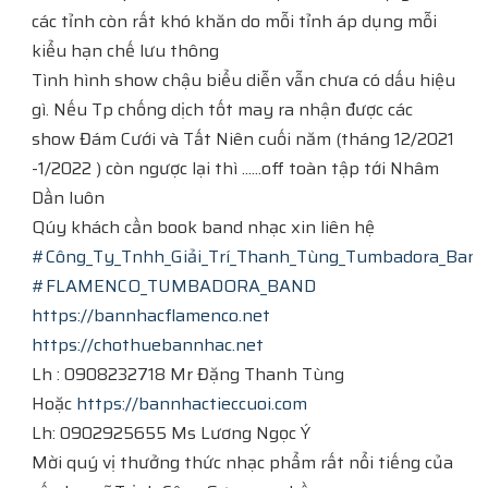
các tỉnh còn rất khó khăn do mỗi tỉnh áp dụng mỗi
kiểu hạn chế lưu thông
Tình hình show chậu biểu diễn vẫn chưa có dấu hiệu
gì. Nếu Tp chống dịch tốt may ra nhận được các
show Đám Cưới và Tất Niên cuối năm (tháng 12/2021
-1/2022 ) còn ngược lại thì ......off toàn tập tới Nhâm
Dần luôn
Qúy khách cần book band nhạc xin liên hệ
#Công_Ty_Tnhh_Giải_Trí_Thanh_Tùng_Tumbadora_Ban
#FLAMENCO_TUMBADORA_BAND
https://bannhacflamenco.net
https://chothuebannhac.net
Lh : 0908232718 Mr Đặng Thanh Tùng
Hoặc
https://bannhactieccuoi.com
Lh: 0902925655 Ms Lương Ngọc Ý
Mời quý vị thưởng thức nhạc phẩm rất nổi tiếng của