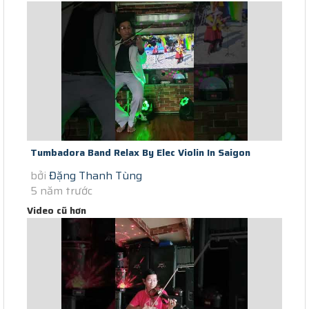
Tumbadora Band Relax By Elec Violin In Saigon
bởi
Đặng Thanh Tùng
Lockdown I Just Call To Say I...
5 năm trước
Video cũ hơn