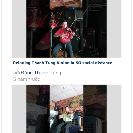
Relax by Thanh Tung Violon in SG social distance
bởi
Đặng Thanh Tùng
Covid Noi Minh Dung Chan...
5 năm trước