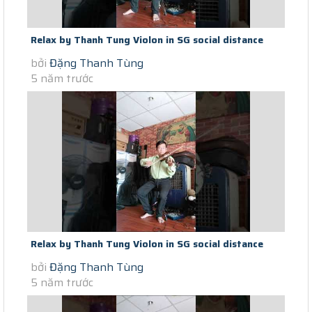
Relax by Thanh Tung Violon in SG social distance
bởi
Đặng Thanh Tùng
Covid Anh Nang Cua Anh...
5 năm trước
Relax by Thanh Tung Violon in SG social distance
bởi
Đặng Thanh Tùng
Covid Khong Con Mua Thu VA...
5 năm trước