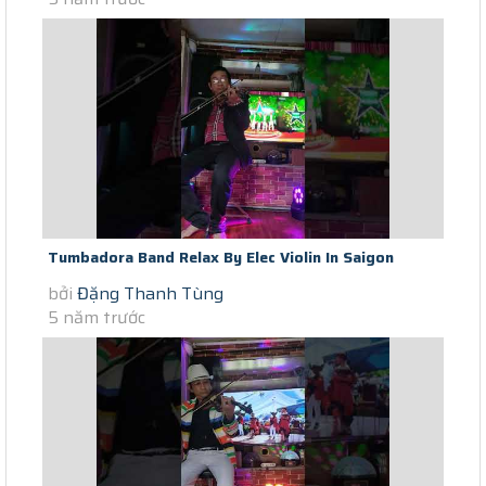
Tumbadora Band Relax By Elec Violin In Saigon
bởi
Đặng Thanh Tùng
Lockdown Wonderful Tonight...
5 năm trước