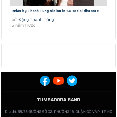
Relax by Thanh Tung Violon in SG social distance
bởi
Đặng Thanh Tùng
Covid Gap Me Trong Mo (day...
5 năm trước
TUMBADORA BAND
Địa chỉ: 95/35 ĐƯỜNG SỐ 02, PHƯỜNG 16, QUẬN GÒ VẤP, TP HỒ