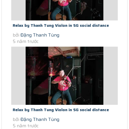
Relax by Thanh Tung Violon in SG social distance
bởi
Đặng Thanh Tùng
Covid Noi Long Nguoi Di...
5 năm trước
Relax by Thanh Tung Violon in SG social distance
bởi
Đặng Thanh Tùng
Covid Chi Toi Tran Tien...
5 năm trước