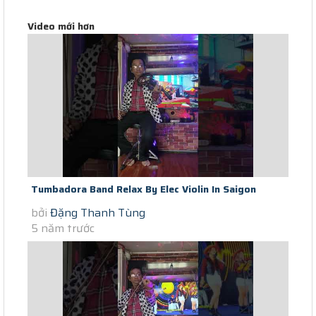
Video mới hơn
Tumbadora Band Relax By Elec Violin In Saigon
bởi
Đặng Thanh Tùng
Lockdown day 21st- Oh Holy...
5 năm trước