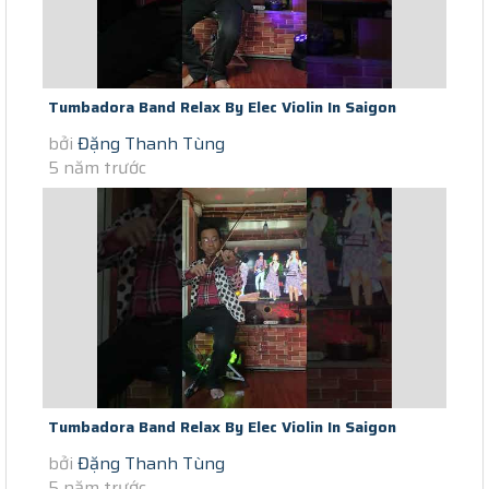
Tumbadora Band Relax By Elec Violin In Saigon
bởi
Đặng Thanh Tùng
Lockdown Right Here Waiting...
5 năm trước
Tumbadora Band Relax By Elec Violin In Saigon
bởi
Đặng Thanh Tùng
Lockdown Every Thing I Do...
5 năm trước