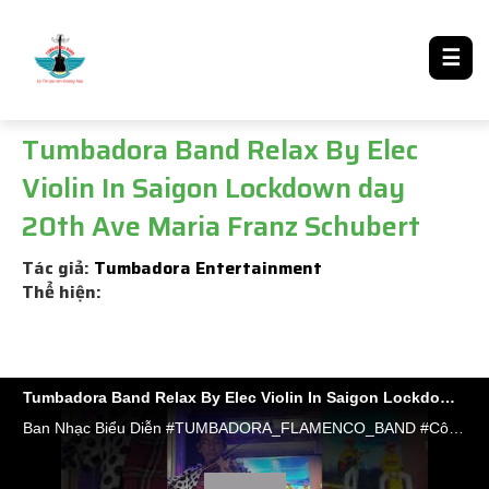
LƯỢM LẶT TIN ĐÓ ĐÂY
☰
Tumbadora Band Relax By Elec
Violin In Saigon Lockdown day
20th Ave Maria Franz Schubert
Tác giả:
Tumbadora Entertainment
Thể hiện:
Tumbadora Band Relax By Elec Violin In Saigon Lockdown day 20th Ave Maria Franz Schubert
Ban Nhạc Biểu Diễn #TUMBADORA_FLAMENCO_BAND​​​​ #Công_Ty_Tnhh_Giải_Trí_Thanh_Tùng_Tumbadora_Band​​​​ https://bannhacflamenco.net​​​​ https://chothuebannhac.net​​​​ Lh Book Show : 0️⃣9️⃣0️⃣8️⃣2️⃣3️⃣2️⃣7️⃣1️⃣8️⃣ Mr Đặng Thanh Tùng Hoặc https://bannhactieccuoi.com​​​​ Lh: 0️⃣9️⃣0️⃣2️⃣9️⃣2️⃣5️⃣6️⃣5️⃣5️⃣ Ms Lương Ngọc Ý