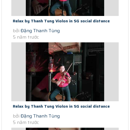
Relax by Thanh Tung Violon in SG social distance
bởi
Đặng Thanh Tùng
Covid Canh Hong Phai (day...
5 năm trước
Relax by Thanh Tung Violon in SG social distance
bởi
Đặng Thanh Tùng
Covid Thu Quyen Ru (day...
5 năm trước