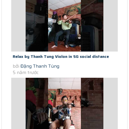
Relax by Thanh Tung Violon in SG social distance
bởi
Đặng Thanh Tùng
Covid Niem Khuc Cuoi NTM...
5 năm trước