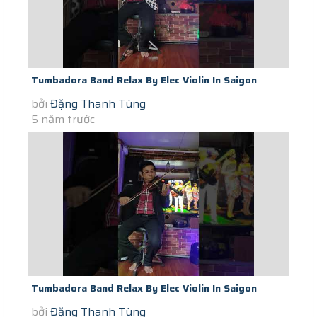
Tumbadora Band Relax By Elec Violin In Saigon
bởi
Đặng Thanh Tùng
Lockdownday 22nd Can U Feel...
5 năm trước
Tumbadora Band Relax By Elec Violin In Saigon
bởi
Đặng Thanh Tùng
Lockdown When You Say Nothing...