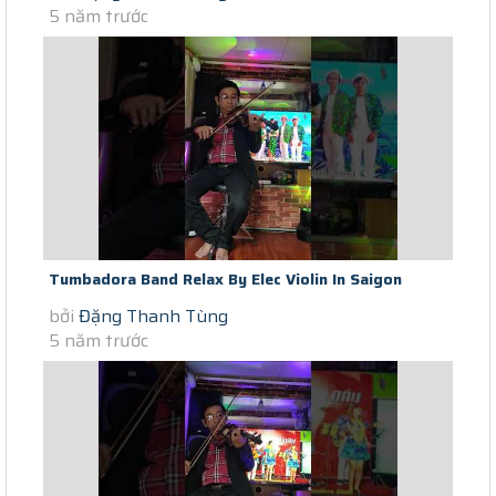
5 năm trước
Tumbadora Band Relax By Elec Violin In Saigon
bởi
Đặng Thanh Tùng
Lockdown Take Me To Your...
5 năm trước