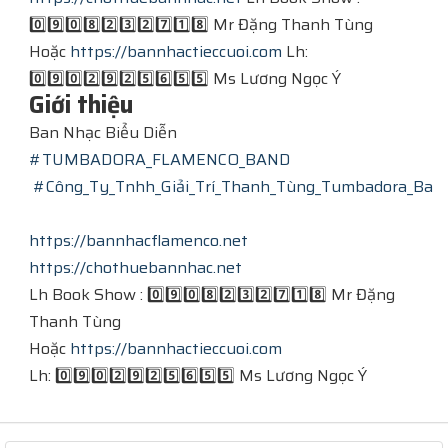
0️⃣9️⃣0️⃣8️⃣2️⃣3️⃣2️⃣7️⃣1️⃣8️⃣ Mr Đặng Thanh Tùng
Hoặc
https://bannhactieccuoi.com​​​
​ Lh:
0️⃣9️⃣0️⃣2️⃣9️⃣2️⃣5️⃣6️⃣5️⃣5️⃣ Ms Lương Ngọc Ý
Giới thiệu
Ban Nhạc Biểu Diễn
#TUMBADORA_FLAMENCO_BAND​​​
#Công_Ty_Tnhh_Giải_Trí_Thanh_Tùng_Tumbadora_Band​​
https://bannhacflamenco.net​​​
https://chothuebannhac.net​​​
Lh Book Show : 0️⃣9️⃣0️⃣8️⃣2️⃣3️⃣2️⃣7️⃣1️⃣8️⃣ Mr Đặng
Thanh Tùng
Hoặc
https://bannhactieccuoi.com​​​
Lh: 0️⃣9️⃣0️⃣2️⃣9️⃣2️⃣5️⃣6️⃣5️⃣5️⃣ Ms Lương Ngọc Ý