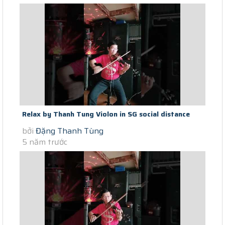
Relax by Thanh Tung Violon in SG social distance
bởi
Đặng Thanh Tùng
Covid Roi Mai Toi Dua Em...
5 năm trước