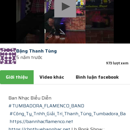
Đặng Thanh Tùng
5 năm trước
973 lượt xem
Giới thiệu
Video khác
Bình luận facebook
Ban Nhạc Biểu Diễn
#TUMBADORA_FLAMENCO_BAND​​​
#Công_Ty_Tnhh_Giải_Trí_Thanh_Tùng_Tumbadora_Band​​
​
https://bannhacflamenco.net​​​
https://chothuebannhac.net​​​
​ Lh Book Show :