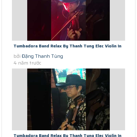
Tumbadora Band Relax By Thanh Tung Elec Violin In
bởi
Đặng Thanh Tùng
Saigon Scocial Distance...
4 năm trước
Tumbadora Band Relax By Thanh Tung Elec Violin In