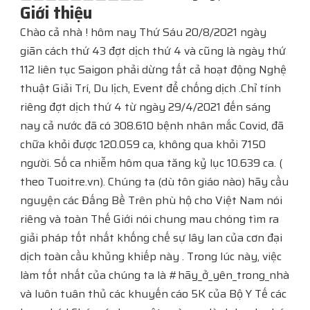
Giới thiệu
Chào cả nhà ! hôm nay Thứ Sáu 20/8/2021 ngày
giãn cách thứ 43 đợt dịch thứ 4 và cũng là ngày thứ
112 liên tục Saigon phải dừng tất cả hoạt động Nghệ
thuật Giải Trí, Du lịch, Event để chống dịch .Chỉ tính
riêng đợt dịch thứ 4 từ ngày 29/4/2021 đến sáng
nay cả nước đã có 308.610 bệnh nhân mắc Covid, đã
chữa khỏi được 120.059 ca, không qua khỏi 7150
người. Số ca nhiễm hôm qua tăng kỷ lục 10.639 ca. (
theo Tuoitre.vn). Chúng ta (dù tôn giáo nào) hãy cầu
nguyện các Đấng Bề Trên phù hộ cho Việt Nam nói
riêng và toàn Thế Giới nói chung mau chóng tìm ra
giải pháp tốt nhất khống chế sự lây lan của cơn đại
dịch toàn cầu khủng khiếp này . Trong lúc này, việc
làm tốt nhất của chúng ta là #hãy_ở_yên_trong_nhà
và luôn tuân thủ các khuyến cáo 5K của Bộ Y Tế các