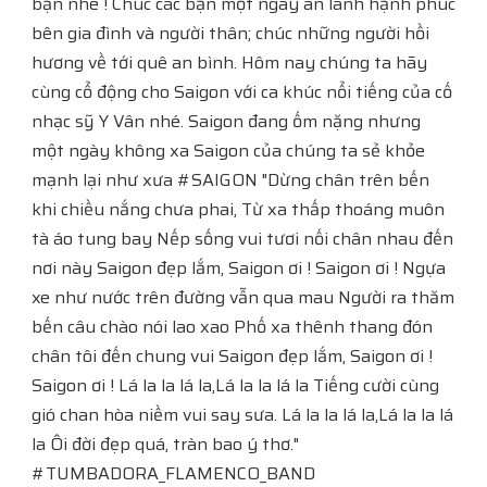
bạn nhé ! Chúc các bạn một ngày an lành hạnh phúc
bên gia đình và người thân; chúc những người hồi
hương về tới quê an bình. Hôm nay chúng ta hãy
cùng cổ động cho Saigon với ca khúc nổi tiếng của cố
nhạc sỹ Y Vân nhé. Saigon đang ốm nặng nhưng
một ngày không xa Saigon của chúng ta sẻ khỏe
mạnh lại như xưa #SAIGON "Dừng chân trên bến
khi chiều nắng chưa phai, Từ xa thấp thoáng muôn
tà áo tung bay Nếp sống vui tươi nối chân nhau đến
nơi này Saigon đẹp lắm, Saigon ơi ! Saigon ơi ! Ngựa
xe như nước trên đường vẫn qua mau Người ra thăm
bến câu chào nói lao xao Phố xa thênh thang đón
chân tôi đến chung vui Saigon đẹp lắm, Saigon ơi !
Saigon ơi ! Lá la la lá la,Lá la la lá la Tiếng cười cùng
gió chan hòa niềm vui say sưa. Lá la la lá la,Lá la la lá
la Ôi đời đẹp quá, tràn bao ý thơ."
#TUMBADORA_FLAMENCO_BAND​​​​