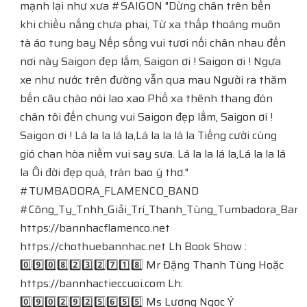
mạnh lại như xưa #SAIGON "Dừng chân trên bến
khi chiều nắng chưa phai, Từ xa thấp thoáng muôn
tà áo tung bay Nếp sống vui tươi nối chân nhau đến
nơi này Saigon đẹp lắm, Saigon ơi ! Saigon ơi ! Ngựa
xe như nước trên đường vẫn qua mau Người ra thăm
bến câu chào nói lao xao Phố xa thênh thang đón
chân tôi đến chung vui Saigon đẹp lắm, Saigon ơi !
Saigon ơi ! Lá la la lá la,Lá la la lá la Tiếng cười cùng
gió chan hòa niềm vui say sưa. Lá la la lá la,Lá la la lá
la Ôi đời đẹp quá, tràn bao ý thơ."
#TUMBADORA_FLAMENCO_BAND​​​​
#Công_Ty_Tnhh_Giải_Trí_Thanh_Tùng_Tumbadora_Band​​​​
https://bannhacflamenco.net​​​​
https://chothuebannhac.net​​​​ Lh Book Show :
0️⃣9️⃣0️⃣8️⃣2️⃣3️⃣2️⃣7️⃣1️⃣8️⃣ Mr Đặng Thanh Tùng Hoặc
https://bannhactieccuoi.com​​​​ Lh:
0️⃣9️⃣0️⃣2️⃣9️⃣2️⃣5️⃣6️⃣5️⃣5️⃣ Ms Lương Ngọc Ý ⁠