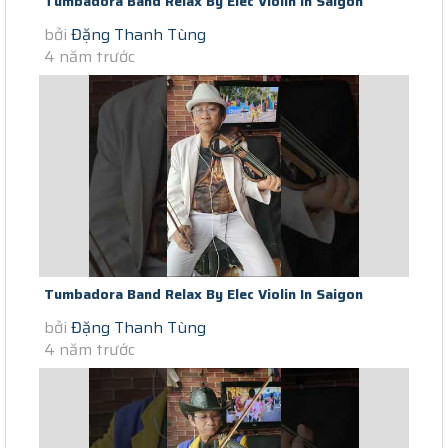
Tumbadora Band Relax By Elec Violin In Saigon
bởi
Đặng Thanh Tùng
Lockdown Mot Coi Di Ve TCS...
4 năm trước
Tumbadora Band Relax By Elec Violin In Saigon
bởi
Đặng Thanh Tùng
Lockdown Mot Coi Di Ve TCS...
4 năm trước