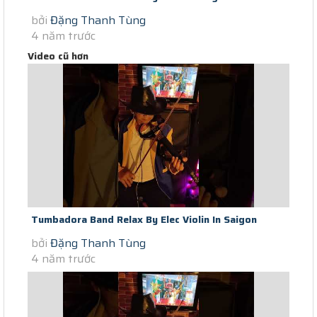
bởi
Đặng Thanh Tùng
Saigon Scocial Distance...
4 năm trước
Video cũ hơn
Tumbadora Band Relax By Elec Violin In Saigon
bởi
Đặng Thanh Tùng
Lockdown Ao Anh Sut Chi Duong...
4 năm trước