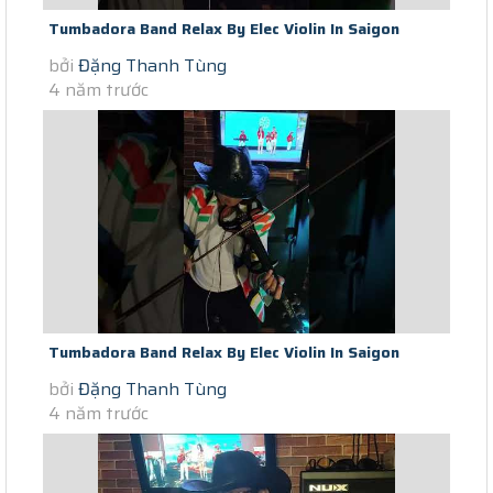
Tumbadora Band Relax By Elec Violin In Saigon
bởi
Đặng Thanh Tùng
Lockdown When U Tell Me That...
4 năm trước
Tumbadora Band Relax By Elec Violin In Saigon
bởi
Đặng Thanh Tùng
Lockdown A Thousand Year (day...
4 năm trước