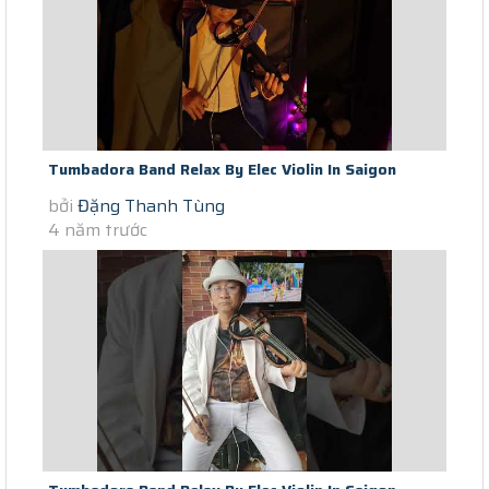
Tumbadora Band Relax By Elec Violin In Saigon
bởi
Đặng Thanh Tùng
Lockdown Ao Anh Sut Chi Duong...
4 năm trước