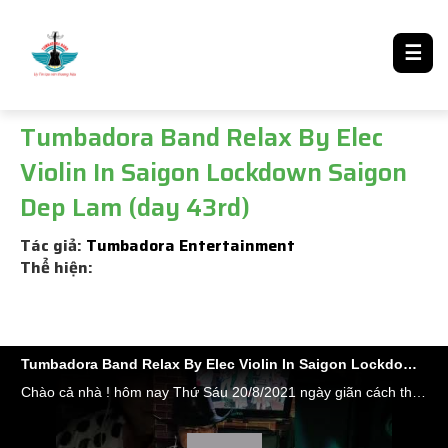
LƯỢM LẶT TIN ĐÓ ĐÂY
☰
Tumbadora Band Relax By Elec
Violin In Saigon Lockdown Saigon
Dep Lam (day 43rd)
Tác giả:
Tumbadora Entertainment
Thể hiện:
Tumbadora Band Relax By Elec Violin In Saigon Lockdown Saigon Dep Lam (day 43rd)
Chào cả nhà ! hôm nay Thứ Sáu 20/8/2021 ngày giãn cách thứ 43 đợt dịch thứ 4 và cũng là ngày thứ 112 liên tục Saigon phải dừng tất cả hoạt động Nghệ thuật Giải Trí, Du lịch, Event để chống dịch .Chỉ tính riêng đợt dịch thứ 4 từ ngày 29/4/2021 đến sáng nay cả nước đã có 308.610 bệnh nhân mắc Covid, đã chữa khỏi được 120.059 ca, không qua khỏi 7150 người. Số ca nhiễm hôm qua tăng kỷ lục 10.639 ca. ( theo Tuoitre.vn). Chúng ta (dù tôn giáo nào) hãy cầu nguyện các Đấng Bề Trên phù hộ cho Việt Nam nói riêng và toàn Thế Giới nói chung mau chóng tìm ra giải pháp tốt nhất khống chế sự lây lan của cơn đại dịch toàn cầu khủng khiếp này . Trong lúc này, việc làm tốt nhất của chúng ta là #hãy_ở_yên_trong_nhà và luôn tuân thủ các khuyến cáo 5K của Bộ Y Tế các bạn nhé ! Chúc các bạn một ngày an lành hạnh phúc bên gia đình và người thân; chúc những người hồi hương về tới quê an bình. Hôm nay chúng ta hãy cùng cổ động cho Saigon với ca khúc nổi tiếng của cố nhạc sỹ Y Vân nhé. Saigon đang ốm nặng nhưng một ngày không xa Saigon của chúng ta sẻ khỏe mạnh lại như xưa #SAIGON "Dừng chân trên bến khi chiều nắng chưa phai, Từ xa thấp thoáng muôn tà áo tung bay Nếp sống vui tươi nối chân nhau đến nơi này Saigon đẹp lắm, Saigon ơi ! Saigon ơi ! Ngựa xe như nước trên đường vẫn qua mau Người ra thăm bến câu chào nói lao xao Phố xa thênh thang đón chân tôi đến chung vui Saigon đẹp lắm, Saigon ơi ! Saigon ơi ! Lá la la lá la,Lá la la lá la Tiếng cười cùng gió chan hòa niềm vui say sưa. Lá la la lá la,Lá la la lá la Ôi đời đẹp quá, tràn bao ý thơ." #TUMBADORA_FLAMENCO_BAND​​​​ #Công_Ty_Tnhh_Giải_Trí_Thanh_Tùng_Tumbadora_Band​​​​ https://bannhacflamenco.net​​​​ https://chothuebannhac.net​​​​ Lh Book Show : 0️⃣9️⃣0️⃣8️⃣2️⃣3️⃣2️⃣7️⃣1️⃣8️⃣ Mr Đặng Thanh Tùng Hoặc https://bannhactieccuoi.com​​​​ Lh: 0️⃣9️⃣0️⃣2️⃣9️⃣2️⃣5️⃣6️⃣5️⃣5️⃣ Ms Lương Ngọc Ý ⁠