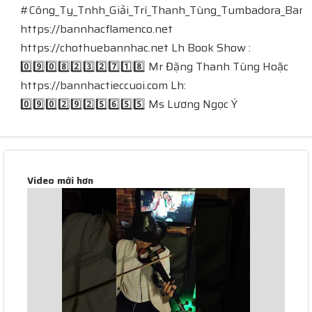
#Công_Ty_Tnhh_Giải_Trí_Thanh_Tùng_Tumbadora_Band​​​​
https://bannhacflamenco.net​​​​
https://chothuebannhac.net​​​​ Lh Book Show :
0️⃣9️⃣0️⃣8️⃣2️⃣3️⃣2️⃣7️⃣1️⃣8️⃣ Mr Đặng Thanh Tùng Hoặc
https://bannhactieccuoi.com​​​​ Lh:
0️⃣9️⃣0️⃣2️⃣9️⃣2️⃣5️⃣6️⃣5️⃣5️⃣ Ms Lương Ngọc Ý ⁠
Video mới hơn