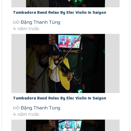
Tumbadora Band Relax By Elec Violin In Saigon
bởi
Đặng Thanh Tùng
Lockdown Senorita (day 44th)
4 năm trước
Tumbadora Band Relax By Elec Violin In Saigon
bởi
Đặng Thanh Tùng
Social Distance Bai Khong Ten...
4 năm trước