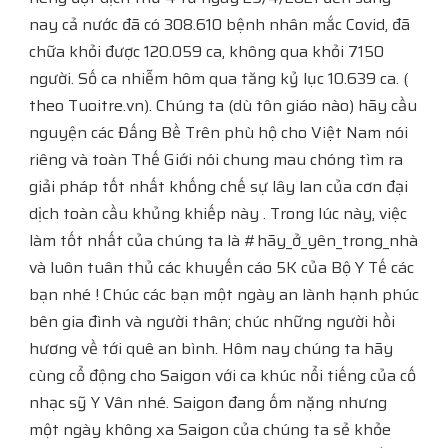
nay cả nước đã có 308.610 bệnh nhân mắc Covid, đã
chữa khỏi được 120.059 ca, không qua khỏi 7150
người. Số ca nhiễm hôm qua tăng kỷ lục 10.639 ca. (
theo Tuoitre.vn). Chúng ta (dù tôn giáo nào) hãy cầu
nguyện các Đấng Bề Trên phù hộ cho Việt Nam nói
riêng và toàn Thế Giới nói chung mau chóng tìm ra
giải pháp tốt nhất khống chế sự lây lan của cơn đại
dịch toàn cầu khủng khiếp này . Trong lúc này, việc
làm tốt nhất của chúng ta là #hãy_ở_yên_trong_nhà
và luôn tuân thủ các khuyến cáo 5K của Bộ Y Tế các
bạn nhé ! Chúc các bạn một ngày an lành hạnh phúc
bên gia đình và người thân; chúc những người hồi
hương về tới quê an bình. Hôm nay chúng ta hãy
cùng cổ động cho Saigon với ca khúc nổi tiếng của cố
nhạc sỹ Y Vân nhé. Saigon đang ốm nặng nhưng
một ngày không xa Saigon của chúng ta sẻ khỏe