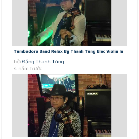
Tumbadora Band Relax By Thanh Tung Elec Violin In
bởi
Đặng Thanh Tùng
Saigon Scocial Distance...
4 năm trước