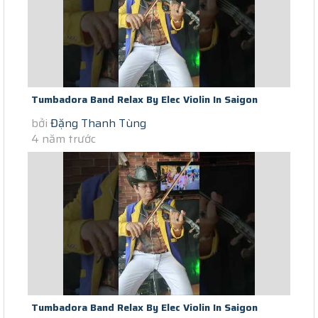
Tumbadora Band Relax By Elec Violin In Saigon
bởi
Đặng Thanh Tùng
Lockdown Cam On Tinh Yeu (day...
4 năm trước
Tumbadora Band Relax By Elec Violin In Saigon