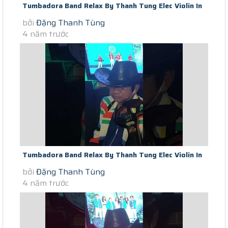
Tumbadora Band Relax By Thanh Tung Elec Violin In
bởi
Đặng Thanh Tùng
Saigon Scocial Distance...
4 năm trước
Tumbadora Band Relax By Thanh Tung Elec Violin In
bởi
Đặng Thanh Tùng
Saigon Scocial Distance...
4 năm trước