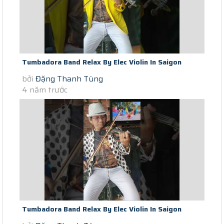
Tumbadora Band Relax By Elec Violin In Saigon
bởi
Đặng Thanh Tùng
Lockdown Hello Lionel Richie...
4 năm trước
Tumbadora Band Relax By Elec Violin In Saigon