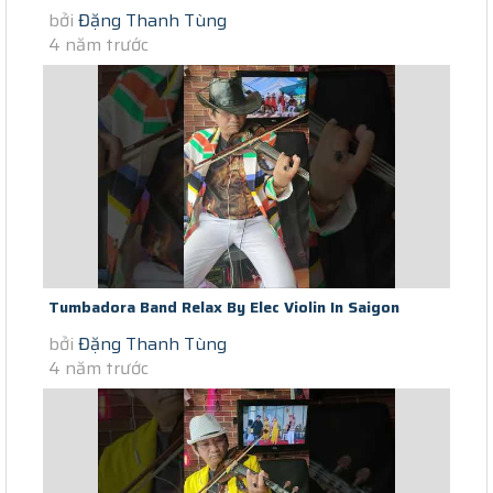
bởi
Đặng Thanh Tùng
Lockdown Cam On Tinh Yeu (day...
4 năm trước
Tumbadora Band Relax By Elec Violin In Saigon
bởi
Đặng Thanh Tùng
Lockdown Phoi Pha TCS (day...
4 năm trước