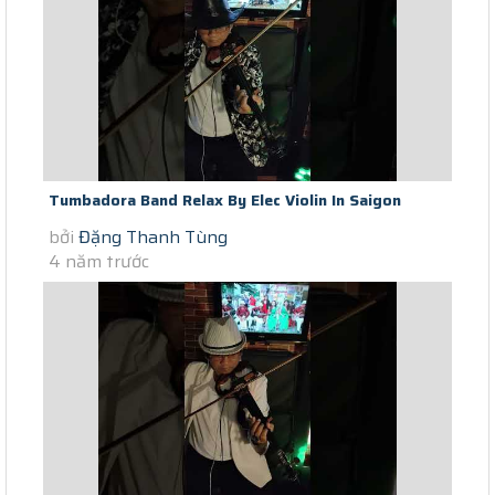
Tumbadora Band Relax By Elec Violin In Saigon
bởi
Đặng Thanh Tùng
Lockdown Safe And Sound (day...
4 năm trước