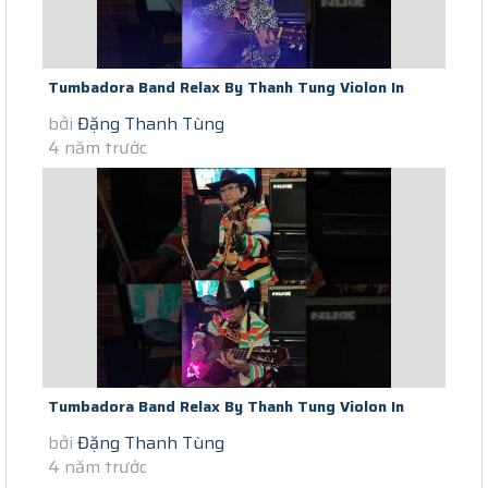
Tumbadora Band Relax By Thanh Tung Violon In
bởi
Đặng Thanh Tùng
Saigon Social Distance Let It...
4 năm trước
Tumbadora Band Relax By Thanh Tung Violon In
bởi
Đặng Thanh Tùng
Saigon Social Distance Je Ne...
4 năm trước