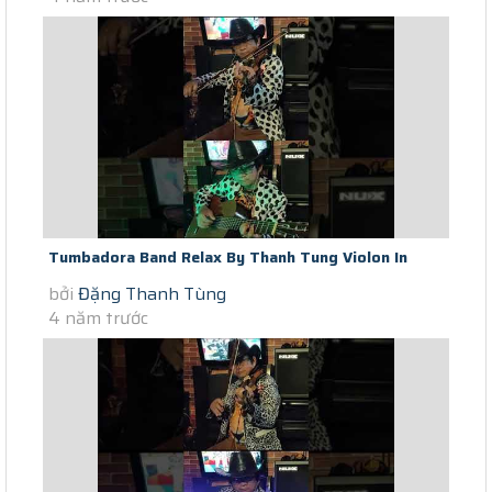
Tumbadora Band Relax By Thanh Tung Violon In
bởi
Đặng Thanh Tùng
Saigon Social Distance Knife...
4 năm trước