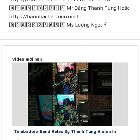
0️⃣9️⃣0️⃣8️⃣2️⃣3️⃣2️⃣7️⃣1️⃣8️⃣ Mr Đặng Thanh Tùng Hoặc
https://bannhactieccuoi.com​​​​ Lh:
0️⃣9️⃣0️⃣2️⃣9️⃣2️⃣5️⃣6️⃣5️⃣5️⃣ Ms Lương Ngọc Ý
Video mới hơn
Tumbadora Band Relax By Thanh Tung Violon In