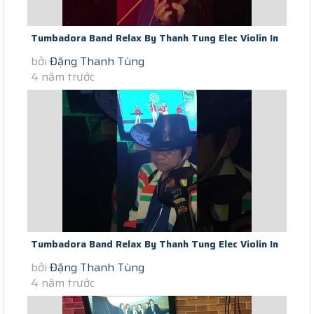
Tumbadora Band Relax By Thanh Tung Elec Violin In
bởi
Đặng Thanh Tùng
Saigon Scocial Distance...
4 năm trước
Tumbadora Band Relax By Thanh Tung Elec Violin In
bởi
Đặng Thanh Tùng
Saigon Scocial Distance...
4 năm trước