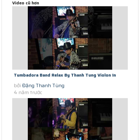
Video cũ hơn
Tumbadora Band Relax By Thanh Tung Violon In
bởi
Đặng Thanh Tùng
Saigon Social Distance Paroles...
4 năm trước