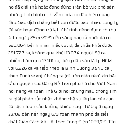
họ đã giải thể hoặc đang đứng trên bờ vực phá sản
nhưng tình hình dịch vẫn chưa có dấu hiệu quay
đầu. Sau dịch chẳng biết còn được bao nhiêu công ty
đủ sức hoạt động trở lại....Chỉ tính riêng đợt dịch thứ
4 từ ngày 29/4/2021 đến sáng nay cả nước đã có
520.064 bệnh nhân mắc Covid, đã chữa khỏi được
291.727 ca, không qua khỏi 13.074 người. Số ca
nhiễm hôm qua 13.101 ca, đứng đầu vẫn là tp HCM
với 6.226 ca và tiếp theo là Bình Dương 3.540 ca (
theo Tuoitre.vn). Chúng ta (dù tôn giáo nào) xin hãy
cầu nguyện các Đấng Bề Trên phù hộ cho Việt Nam
nói riêng và toàn Thế Giới nói chung mau chóng tìm
ra giải pháp tốt nhất khống chế sự lây lan của cơn
đại dịch toàn cầu khủng khiếp này . Từ 0 giờ ngày
23/08 đến hết ngày 6/9 toàn thành phố đã siết
chặt Giãn Cách Xã Hội theo Công Điện 1099/CĐ-TTg