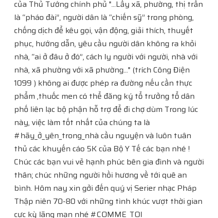
của Thủ Tướng chính phủ "...Lấy xã, phường, thị trấn
là “pháo đài”, người dân là “chiến sỹ” trong phòng,
chống dịch để kêu gọi, vận động, giải thích, thuyết
phục, hướng dẫn, yêu cầu người dân không ra khỏi
nhà, “ai ở đâu ở đó”, cách ly người với người, nhà với
nhà, xã phường với xã phường..." (trích Công Điện
1099 ) không ai được phép ra đường nếu cần thực
phẩm ,thuốc men có thể đăng ký tổ trưởng tổ dân
phố liên lạc bộ phận hỗ trợ để đi chợ dùm Trong lúc
này, việc làm tốt nhất của chúng ta là
#hãy_ở_yên_trong_nhà cầu nguyện và luôn tuân
thủ các khuyến cáo 5K của Bộ Y Tế các bạn nhé !
Chúc các bạn vui vẻ hạnh phúc bên gia đình và người
thân; chúc những người hồi hương về tới quê an
bình. Hôm nay xin gởi đến quý vị Serier nhạc Pháp
Thập niên 70-80 với những tình khúc vượt thời gian
cực kỳ lãng mạn nhé #COMME_TOI