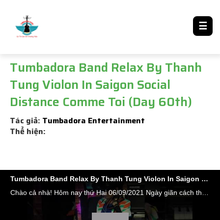
LƯỢM LẶT TIN ĐÓ ĐÂY
☰
Tumbadora Band Relax By Thanh
Tung Violon In Saigon Social
Distance Comme Toi (Day 60th)
Tác giả:
Tumbadora Entertainment
Thể hiện:
Tumbadora Band Relax By Thanh Tung Violon In Saigon Social Distance Comme Toi (Day 60th)
Chào cả nhà! Hôm nay thứ Hai 06/09/2021 Ngày giãn cách thứ 60 đợt dịch thứ 4,và cũng là ngày thứ 129 liên tục 5 tháng qua các doanh nghiệp Âm nhạc, Giải Trí, Du lịch, Event của Saigon bị buộc phải dừng tất cả hoạt động để chống dịch. Rất nhiều trong số họ đã giải thể hoặc đang đứng trên bờ vực phá sản nhưng tình hình dịch vẫn chưa có dấu hiệu quay đầu. Sau dịch chẳng biết còn được bao nhiêu công ty đủ sức hoạt động trở lại....Chỉ tính riêng đợt dịch thứ 4 từ ngày 29/4/2021 đến sáng nay cả nước đã có 520.064 bệnh nhân mắc Covid, đã chữa khỏi được 291.727 ca, không qua khỏi 13.074 người. Số ca nhiễm hôm qua 13.101 ca, đứng đầu vẫn là tp HCM với 6.226 ca và tiếp theo là Bình Dương 3.540 ca ( theo Tuoitre.vn). Chúng ta (dù tôn giáo nào) xin hãy cầu nguyện các Đấng Bề Trên phù hộ cho Việt Nam nói riêng và toàn Thế Giới nói chung mau chóng tìm ra giải pháp tốt nhất khống chế sự lây lan của cơn đại dịch toàn cầu khủng khiếp này . Từ 0 giờ ngày 23/08 đến hết ngày 6/9 toàn thành phố đã siết chặt Giãn Cách Xã Hội theo Công Điện 1099/CĐ-TTg của Thủ Tướng chính phủ "...Lấy xã, phường, thị trấn là “pháo đài”, người dân là “chiến sỹ” trong phòng, chống dịch để kêu gọi, vận động, giải thích, thuyết phục, hướng dẫn, yêu cầu người dân không ra khỏi nhà, “ai ở đâu ở đó”, cách ly người với người, nhà với nhà, xã phường với xã phường..." (trích Công Điện 1099 ) không ai được phép ra đường nếu cần thực phẩm ,thuốc men có thể đăng ký tổ trưởng tổ dân phố liên lạc bộ phận hỗ trợ để đi chợ dùm Trong lúc này, việc làm tốt nhất của chúng ta là #hãy_ở_yên_trong_nhà cầu nguyện và luôn tuân thủ các khuyến cáo 5K của Bộ Y Tế các bạn nhé ! Chúc các bạn vui vẻ hạnh phúc bên gia đình và người thân; chúc những người hồi hương về tới quê an bình. Hôm nay xin gởi đến quý vị Serier nhạc Pháp Thập niên 70-80 với những tình khúc vượt thời gian cực kỳ lãng mạn nhé #COMME_TOI #TUMBADORA_FLAMENCO_BAND​​​​ #Công_Ty_Tnhh_Giải_Trí_Thanh_Tùng_Tumbadora_Band​​​​ https://bannhacflamenco.net​​​​ https://chothuebannhac.net​​​​ Lh Book Show : 0️⃣9️⃣0️⃣8️⃣2️⃣3️⃣2️⃣7️⃣1️⃣8️⃣ Mr Đặng Thanh Tùng Hoặc https://bannhactieccuoi.com​​​​ Lh: 0️⃣9️⃣0️⃣2️⃣9️⃣2️⃣5️⃣6️⃣5️⃣5️⃣ Ms Lương Ngọc Ý