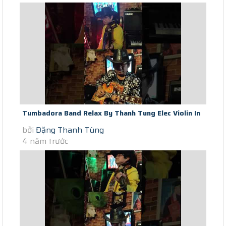
Tumbadora Band Relax By Thanh Tung Elec Violin In
bởi
Đặng Thanh Tùng
Saigon Scocial Distance...
4 năm trước