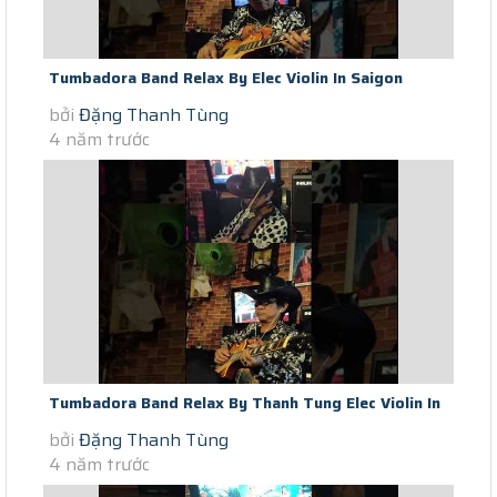
Tumbadora Band Relax By Elec Violin In Saigon
bởi
Đặng Thanh Tùng
Scocial Distance Mua Hong TCS...
4 năm trước
Tumbadora Band Relax By Thanh Tung Elec Violin In
bởi
Đặng Thanh Tùng
Saigon Scocial Distance...
4 năm trước