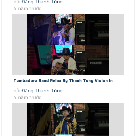
bởi
Đặng Thanh Tùng
Saigon Social Distance Lemon...
4 năm trước
Tumbadora Band Relax By Thanh Tung Violon In
bởi
Đặng Thanh Tùng
Saigon Social Distance...
4 năm trước