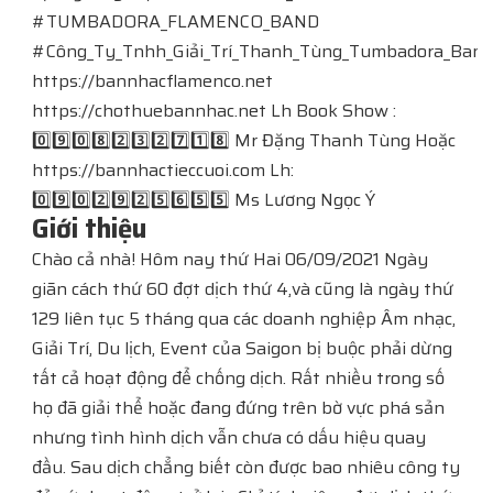
#TUMBADORA_FLAMENCO_BAND​​​​
#Công_Ty_Tnhh_Giải_Trí_Thanh_Tùng_Tumbadora_Band​​​​
https://bannhacflamenco.net​​​​
https://chothuebannhac.net​​​​ Lh Book Show :
0️⃣9️⃣0️⃣8️⃣2️⃣3️⃣2️⃣7️⃣1️⃣8️⃣ Mr Đặng Thanh Tùng Hoặc
https://bannhactieccuoi.com​​​​ Lh:
0️⃣9️⃣0️⃣2️⃣9️⃣2️⃣5️⃣6️⃣5️⃣5️⃣ Ms Lương Ngọc Ý
Giới thiệu
Chào cả nhà! Hôm nay thứ Hai 06/09/2021 Ngày
giãn cách thứ 60 đợt dịch thứ 4,và cũng là ngày thứ
129 liên tục 5 tháng qua các doanh nghiệp Âm nhạc,
Giải Trí, Du lịch, Event của Saigon bị buộc phải dừng
tất cả hoạt động để chống dịch. Rất nhiều trong số
họ đã giải thể hoặc đang đứng trên bờ vực phá sản
nhưng tình hình dịch vẫn chưa có dấu hiệu quay
đầu. Sau dịch chẳng biết còn được bao nhiêu công ty