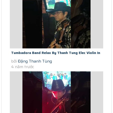
Tumbadora Band Relax By Thanh Tung Elec Violin In
bởi
Đặng Thanh Tùng
Saigon Scocial Distance...
4 năm trước