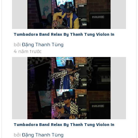
Tumbadora Band Relax By Thanh Tung Violon In
bởi
Đặng Thanh Tùng
Saigon Social Distance Tu Te...
4 năm trước
Tumbadora Band Relax By Thanh Tung Violon In
bởi
Đặng Thanh Tùng
Saigon Social Distance Tombe...