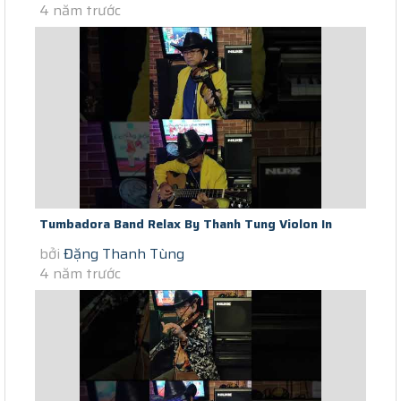
4 năm trước
Tumbadora Band Relax By Thanh Tung Violon In
bởi
Đặng Thanh Tùng
Saigon Social Distance Eternal...
4 năm trước