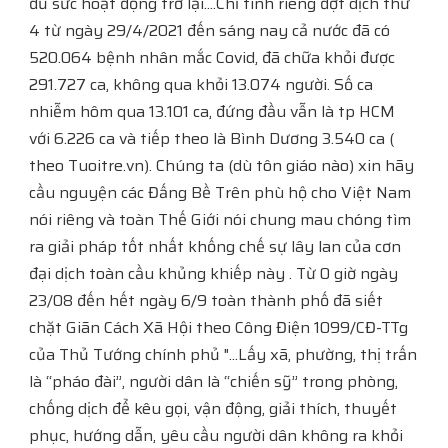
đủ sức hoạt động trở lại....Chỉ tính riêng đợt dịch thứ
4 từ ngày 29/4/2021 đến sáng nay cả nước đã có
520.064 bệnh nhân mắc Covid, đã chữa khỏi được
291.727 ca, không qua khỏi 13.074 người. Số ca
nhiễm hôm qua 13.101 ca, đứng đầu vẫn là tp HCM
với 6.226 ca và tiếp theo là Bình Dương 3.540 ca (
theo Tuoitre.vn). Chúng ta (dù tôn giáo nào) xin hãy
cầu nguyện các Đấng Bề Trên phù hộ cho Việt Nam
nói riêng và toàn Thế Giới nói chung mau chóng tìm
ra giải pháp tốt nhất khống chế sự lây lan của cơn
đại dịch toàn cầu khủng khiếp này . Từ 0 giờ ngày
23/08 đến hết ngày 6/9 toàn thành phố đã siết
chặt Giãn Cách Xã Hội theo Công Điện 1099/CĐ-TTg
của Thủ Tướng chính phủ "...Lấy xã, phường, thị trấn
là “pháo đài”, người dân là “chiến sỹ” trong phòng,
chống dịch để kêu gọi, vận động, giải thích, thuyết
phục, hướng dẫn, yêu cầu người dân không ra khỏi