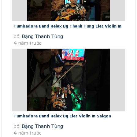
Tumbadora Band Relax By Thanh Tung Elec Violin In
bởi
Đặng Thanh Tùng
Saigon Scocial Distance...
4 năm trước
Tumbadora Band Relax By Elec Violin In Saigon
bởi
Đặng Thanh Tùng
Lockdown Make You Feel My...
4 năm trước