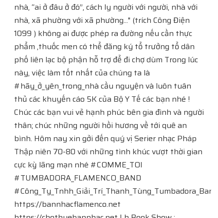
nhà, “ai ở đâu ở đó”, cách ly người với người, nhà với
nhà, xã phường với xã phường..." (trích Công Điện
1099 ) không ai được phép ra đường nếu cần thực
phẩm ,thuốc men có thể đăng ký tổ trưởng tổ dân
phố liên lạc bộ phận hỗ trợ để đi chợ dùm Trong lúc
này, việc làm tốt nhất của chúng ta là
#hãy_ở_yên_trong_nhà cầu nguyện và luôn tuân
thủ các khuyến cáo 5K của Bộ Y Tế các bạn nhé !
Chúc các bạn vui vẻ hạnh phúc bên gia đình và người
thân; chúc những người hồi hương về tới quê an
bình. Hôm nay xin gởi đến quý vị Serier nhạc Pháp
Thập niên 70-80 với những tình khúc vượt thời gian
cực kỳ lãng mạn nhé #COMME_TOI
#TUMBADORA_FLAMENCO_BAND​​​​
#Công_Ty_Tnhh_Giải_Trí_Thanh_Tùng_Tumbadora_Band​​​​
https://bannhacflamenco.net​​​​
https://chothuebannhac.net​​​​ Lh Book Show :