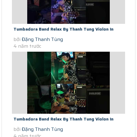
Tumbadora Band Relax By Thanh Tung Violon In
bởi
Đặng Thanh Tùng
Saigon Social Distance Dem Lao...
4 năm trước
Tumbadora Band Relax By Thanh Tung Violon In
bởi
Đặng Thanh Tùng
Saigon Social Distance...
4 năm trước