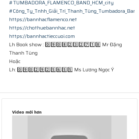
#TUMBADORA_FLAMENCO_BAND_HCM_city
#Công_Ty_Tnhh_Giải_Trí_Thanh_Tùng_Tumbadora_Band
https://bannhacflamenco.net
https://chothuebannhac.net
https://bannhactieccuoi.com
Lh Book show : 0️⃣9️⃣0️⃣8️⃣2️⃣3️⃣2️⃣7️⃣1️⃣8️⃣ Mr Đặng
Thanh Tùng
Hoặc
Lh: 0️⃣9️⃣0️⃣2️⃣9️⃣2️⃣5️⃣6️⃣5️⃣5️⃣ Ms Lương Ngọc Ý
Video mới hơn