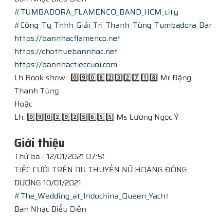
#TUMBADORA_FLAMENCO_BAND_HCM_city
#Công_Ty_Tnhh_Giải_Trí_Thanh_Tùng_Tumbadora_Band
https://bannhacflamenco.net
https://chothuebannhac.net
https://bannhactieccuoi.com
Lh Book show : 0️⃣9️⃣0️⃣8️⃣2️⃣3️⃣2️⃣7️⃣1️⃣8️⃣ Mr Đặng
Thanh Tùng
Hoặc
Lh: 0️⃣9️⃣0️⃣2️⃣9️⃣2️⃣5️⃣6️⃣5️⃣5️⃣ Ms Lương Ngọc Ý
Giới thiệu
Thứ ba - 12/01/2021 07:51
TIỆC CƯỚI TRÊN DU THUYỀN NỮ HOÀNG ĐÔNG
DƯƠNG 10/01/2021
#The_Wedding_at_Indochina_Queen_Yacht
Ban Nhạc Biểu Diễn