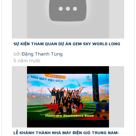
SỰ KIỆN THAM QUAN DỰ ÁN GEM SKY WORLD LONG
bởi
Đặng Thanh Tùng
THÀNH 28/03/2021
5 năm trước
LỄ KHÁNH THÀNH NHÀ MÁY ĐIỆN GIÓ TRUNG NAM-