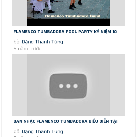
FLAMENCO TUMBADORA POOL PARTY KỶ NIỆM 10
bởi
Đặng Thanh Tùng
NĂM THÀNH LẬP THẮNG LỢI GROUP
5 năm trước
BAN NHẠC FLAMENCO TUMBADORA BIỂU DIỄN TẠI
bởi
Đặng Thanh Tùng
LANDMARK 81 LUXURY VINPEARL HOTEL