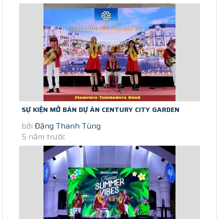
SỰ KIỆN MỞ BÁN DỰ ÁN CENTURY CITY GARDEN
bởi
Đặng Thanh Tùng
19/09/2020 KIM OANH GROUP
5 năm trước