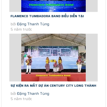
FLAMENCO TUMBADORA BAND BIỂU DIỄN TẠI
bởi
Đặng Thanh Tùng
RESORT LAN RỪNG PHƯỚC HẢI
5 năm trước
SỰ KIỆN RA MẮT DỰ ÁN CENTURY CITY LONG THÀNH
bởi
Đặng Thanh Tùng
12/09/2020
5 năm trước