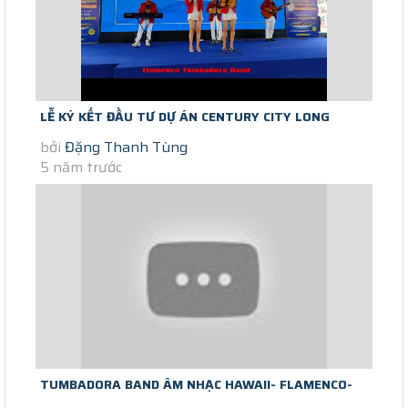
LỄ KÝ KẾT ĐẦU TƯ DỰ ÁN CENTURY CITY LONG
bởi
Đặng Thanh Tùng
THÀNH 24/4/2021 TUMBADORA FLAMENCO...
5 năm trước
TUMBADORA BAND ÂM NHẠC HAWAII- FLAMENCO-