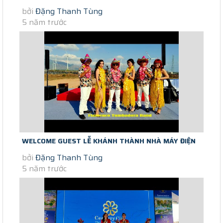
bởi
Đặng Thanh Tùng
THUẬN BẮC NINH THUẬN
5 năm trước
WELCOME GUEST LỄ KHÁNH THÀNH NHÀ MÁY ĐIỆN
bởi
Đặng Thanh Tùng
GIÓ TRUNG NAM- THUẬN BẮC NINH...
5 năm trước