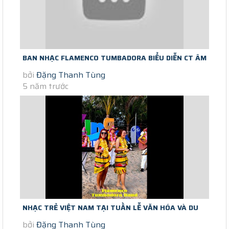
BAN NHẠC FLAMENCO TUMBADORA BIỂU DIỄN CT ÂM
bởi
Đặng Thanh Tùng
NHẠC TRÊN BIỂN BẾ MẠC LỄ HỘI...
5 năm trước
NHẠC TRẺ VIỆT NAM TẠI TUẦN LỄ VĂN HÓA VÀ DU
bởi
Đặng Thanh Tùng
LỊCH LONG HẢI 2021