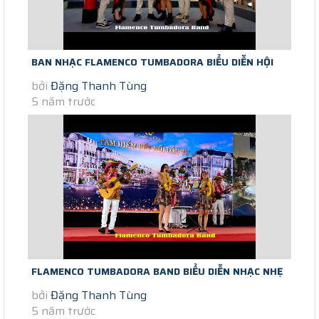
BAN NHẠC FLAMENCO TUMBADORA BIỂU DIỄN HỘI
bởi
Đặng Thanh Tùng
NGHỊ KHÁCH HÀNG SUMITOMO PULLMAN...
5 năm trước
FLAMENCO TUMBADORA BAND BIỂU DIỄN NHẠC NHẸ
bởi
Đặng Thanh Tùng
ĐÓN KHÁCH DỰ ÁN CENTURY CITY...
5 năm trước