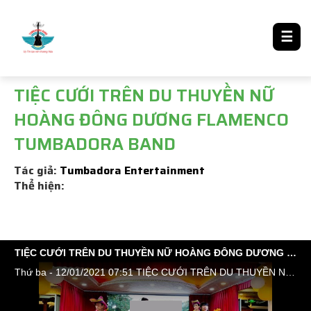
LƯỢM LẶT TIN ĐÓ ĐÂY
☰
TIỆC CƯỚI TRÊN DU THUYỀN NỮ
HOÀNG ĐÔNG DƯƠNG FLAMENCO
TUMBADORA BAND
Tác giả:
Tumbadora Entertainment
Thể hiện:
TIỆC CƯỚI TRÊN DU THUYỀN NỮ HOÀNG ĐÔNG DƯƠNG FLAMENCO TUMBADORA BAND
Thứ ba - 12/01/2021 07:51 TIỆC CƯỚI TRÊN DU THUYỀN NỮ HOÀNG ĐÔNG DƯƠNG 10/01/2021 #The_Wedding_at_Indochina_Queen_Yacht Ban Nhạc Biểu Diễn #TUMBADORA_FLAMENCO_BAND_HCM_city #Công_Ty_Tnhh_Giải_Trí_Thanh_Tùng_Tumbadora_Band https://bannhacflamenco.net https://chothuebannhac.net https://bannhactieccuoi.com Lh Book show : 0️⃣9️⃣0️⃣8️⃣2️⃣3️⃣2️⃣7️⃣1️⃣8️⃣ Mr Đặng Thanh Tùng Hoặc Lh: 0️⃣9️⃣0️⃣2️⃣9️⃣2️⃣5️⃣6️⃣5️⃣5️⃣ Ms Lương Ngọc Ý