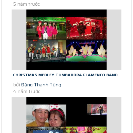
5 năm trước
CHRISTMAS MEDLEY TUMBADORA FLAMENCO BAND
bởi
Đặng Thanh Tùng
Profile Tumbadora Band Christmas &...
4 năm trước