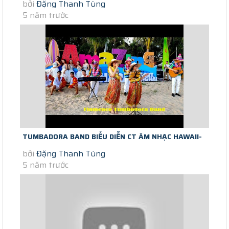
bởi
Đặng Thanh Tùng
LATIN HOÀNG HÔN TRÊN BIỂN CHÀO...
5 năm trước
TUMBADORA BAND BIỂU DIỄN CT ÂM NHẠC HAWAII-
bởi
Đặng Thanh Tùng
FLAMENCO- LATIN TRÊN BIỂN CHÀO...
5 năm trước