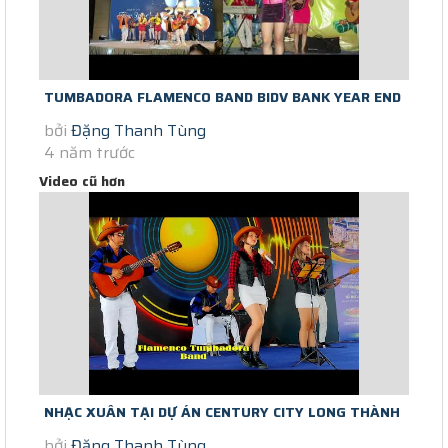
TUMBADORA FLAMENCO BAND BIDV BANK YEAR END
bởi
Đặng Thanh Tùng
PARTY 2020 & HAPPY NEW YEAR...
4 năm trước
Video cũ hơn
NHẠC XUÂN TẠI DỰ ÁN CENTURY CITY LONG THÀNH
bởi
Đặng Thanh Tùng
FLAMENCO TUMBADORA BAND