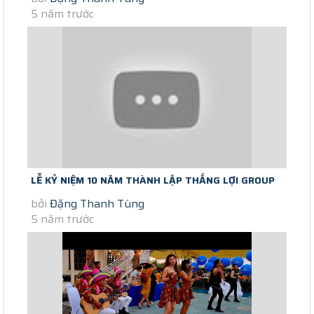
5 năm trước
LỄ KỶ NIỆM 10 NĂM THÀNH LẬP THẮNG LỢI GROUP
bởi
Đặng Thanh Tùng
CENTRAL HILL BẾN LỨC LONG AN
5 năm trước