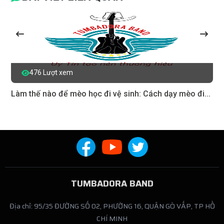
476 Lượt xem
Làm thế nào để mèo học đi vệ sinh: Cách dạy mèo đi...
TUMBADORA BAND
Địa chỉ: 95/35 ĐƯỜNG SỐ 02, PHƯỜNG 16, QUẬN GÒ VẤP, TP HỒ
CHÍ MINH