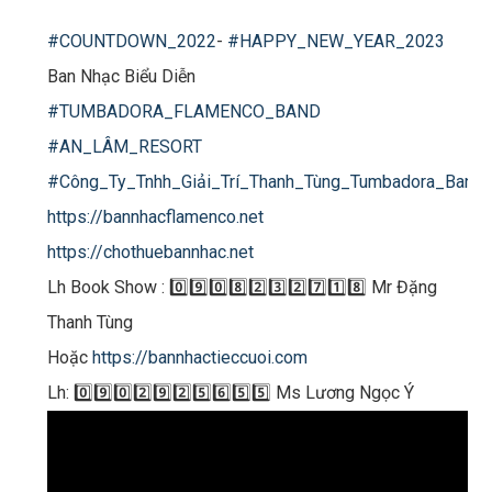
#COUNTDOWN_2022
-
#HAPPY_NEW_YEAR_2023
Ban Nhạc Biểu Diễn
#TUMBADORA_FLAMENCO_BAND
#AN_LÂM_RESORT
#Công_Ty_Tnhh_Giải_Trí_Thanh_Tùng_Tumbadora_Band
https://bannhacflamenco.net​​​
https://chothuebannhac.net​​​
Lh Book Show : 0️⃣9️⃣0️⃣8️⃣2️⃣3️⃣2️⃣7️⃣1️⃣8️⃣ Mr Đặng
Thanh Tùng
Hoặc
https://bannhactieccuoi.com​​​
Lh: 0️⃣9️⃣0️⃣2️⃣9️⃣2️⃣5️⃣6️⃣5️⃣5️⃣ Ms Lương Ngọc Ý