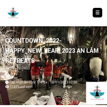
LƯỢM LẶT TIN ĐÓ ĐÂY
☰
COUNTDOWN_2022-
HAPPY_NEW_YEAR_2023 AN LÂM
RETREATS
Cập nhật lần cuối: Thứ ba - 10/01/2023 02:50
1137 Lượt xem