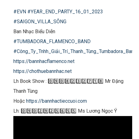
#EVN
#YEAR_END_PARTY_16_01_2023
#SAIGON_VILLA_SÔNG
Ban Nhạc Biểu Diễn
#TUMBADORA_FLAMENCO_BAND
#Công_Ty_Tnhh_Giải_Trí_Thanh_Tùng_Tumbadora_Band
https://bannhacflamenco.net
https://chothuebannhac.net
Lh Book Show : 0️⃣9️⃣0️⃣8️⃣2️⃣3️⃣2️⃣7️⃣1️⃣8️⃣ Mr Đặng
Thanh Tùng
Hoặc
https://bannhactieccuoi.com​​​
Lh: 0️⃣9️⃣0️⃣2️⃣9️⃣2️⃣5️⃣6️⃣5️⃣5️⃣ Ms Lương Ngọc Ý