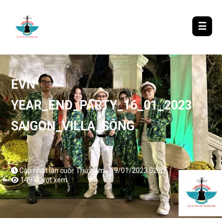
LƯỢM LẶT TIN ĐÓ ĐÂY
☰
EVN
YEAR_END_PARTY_16_01_2023
SAIGON_VILLA_SÔNG
Cập nhật lần cuối: Thứ năm - 19/01/2023 02:57
1499 Lượt xem