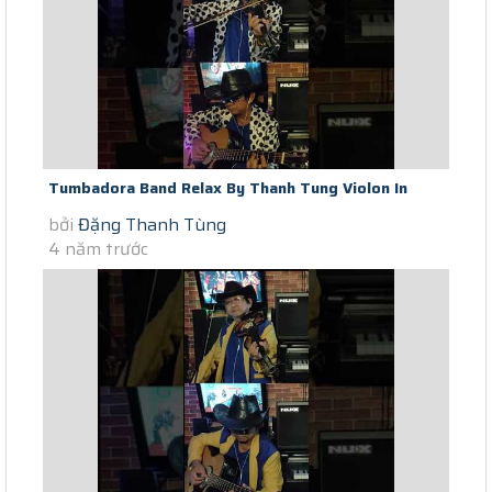
Tumbadora Band Relax By Thanh Tung Violon In
bởi
Đặng Thanh Tùng
Saigon Social Distance Tombe...
4 năm trước