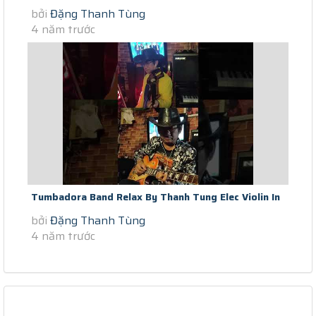
bởi
Đặng Thanh Tùng
Lockdown Make You Feel My...
4 năm trước
Tumbadora Band Relax By Thanh Tung Elec Violin In
bởi
Đặng Thanh Tùng
Saigon Scocial Distance...
4 năm trước