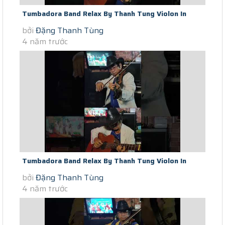
Tumbadora Band Relax By Thanh Tung Violon In
bởi
Đặng Thanh Tùng
Saigon Social Distance Jar Of...
4 năm trước
Tumbadora Band Relax By Thanh Tung Violon In
bởi
Đặng Thanh Tùng
Saigon Social Distance Hey...
4 năm trước