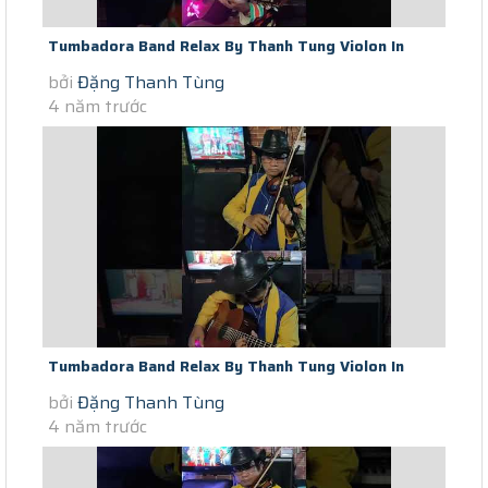
Tumbadora Band Relax By Thanh Tung Violon In
bởi
Đặng Thanh Tùng
Saigon Social Distance Je Ne...
4 năm trước
Tumbadora Band Relax By Thanh Tung Violon In
bởi
Đặng Thanh Tùng
Saigon Social Distance Woman...
4 năm trước