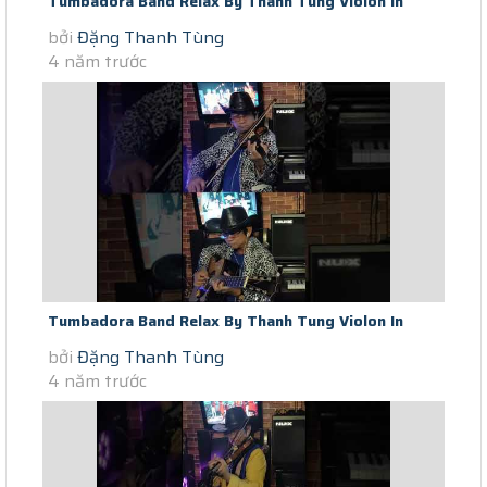
Tumbadora Band Relax By Thanh Tung Violon In
bởi
Đặng Thanh Tùng
Saigon Social Distance Comme...
4 năm trước
Tumbadora Band Relax By Thanh Tung Violon In
bởi
Đặng Thanh Tùng
Saigon Social Distance Paroles...
4 năm trước