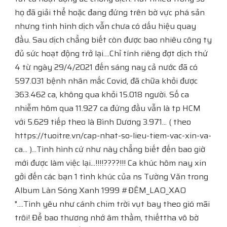
họ đã giải thể hoặc đang đứng trên bờ vực phá sản
nhưng tình hình dịch vẫn chưa có dấu hiệu quay
đầu. Sau dịch chẳng biết còn được bao nhiêu công ty
đủ sức hoạt động trở lại....Chỉ tính riêng đợt dịch thứ
4 từ ngày 29/4/2021 đến sáng nay cả nước đã có
597.031 bệnh nhân mắc Covid, đã chữa khỏi được
363.462 ca, không qua khỏi 15.018 người. Số ca
nhiễm hôm qua 11.927 ca đứng đầu vẫn là tp HCM
với 5.629 tiếp theo là Bình Dương 3.971... ( theo
https://tuoitre.vn/cap-nhat-so-lieu-tiem-vac-xin-va-
ca... )...Tình hình cứ như này chẳng biết đến bao giờ
mới được làm việc lại...!!!!????!!! Ca khúc hôm nay xin
gởi đến các bạn 1 tình khúc của ns Tường Văn trong
Album Làn Sóng Xanh 1999 #ĐÊM_LAO_XAO
"....Tình yêu như cánh chim trời vụt bay theo gió mãi
trôi! Để bao thương nhớ âm thầm, thiếttha vô bờ