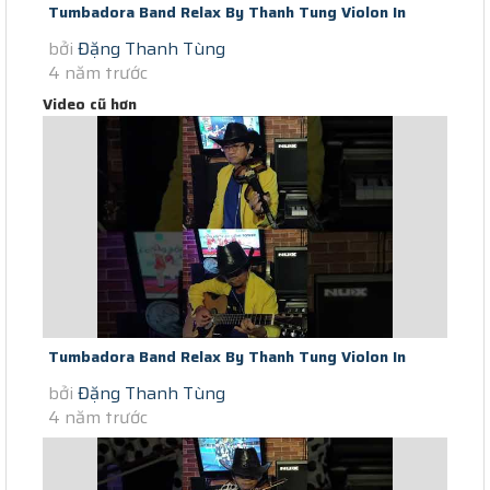
Tumbadora Band Relax By Thanh Tung Violon In
bởi
Đặng Thanh Tùng
Saigon Social Distance Voulez...
4 năm trước
Video cũ hơn
Tumbadora Band Relax By Thanh Tung Violon In
bởi
Đặng Thanh Tùng
Saigon Social Distance Eternal...
4 năm trước