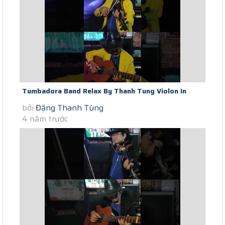
Tumbadora Band Relax By Thanh Tung Violon In
bởi
Đặng Thanh Tùng
Saigon Social Distance A Whole...
4 năm trước