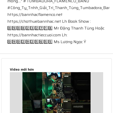
mong...." #TUMBADORA_FLAMENCO_BAND​​​​
#Công_Ty_Tnhh_Giải_Trí_Thanh_Tùng_Tumbadora_Band​​​​
https://bannhacflamenco.net​​​​
https://chothuebannhac.net​​​​ Lh Book Show :
0️⃣9️⃣0️⃣8️⃣2️⃣3️⃣2️⃣7️⃣1️⃣8️⃣ Mr Đặng Thanh Tùng Hoặc
https://bannhactieccuoi.com​​​​ Lh:
0️⃣9️⃣0️⃣2️⃣9️⃣2️⃣5️⃣6️⃣5️⃣5️⃣ Ms Lương Ngọc Ý
Video mới hơn