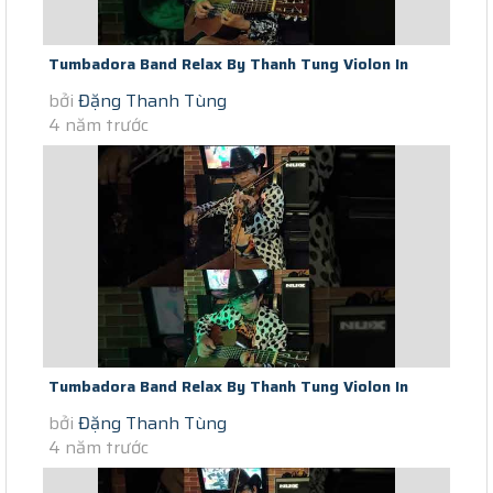
Tumbadora Band Relax By Thanh Tung Violon In
bởi
Đặng Thanh Tùng
Saigon Social Distance...
4 năm trước
Tumbadora Band Relax By Thanh Tung Violon In
bởi
Đặng Thanh Tùng
Saigon Social Distance Knife...
4 năm trước