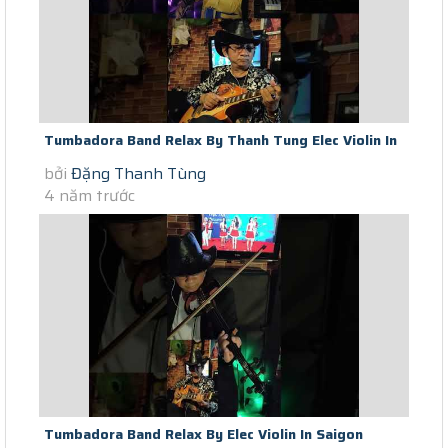
Tumbadora Band Relax By Thanh Tung Elec Violin In
bởi
Đặng Thanh Tùng
Saigon Scocial Distance...
4 năm trước
Tumbadora Band Relax By Elec Violin In Saigon