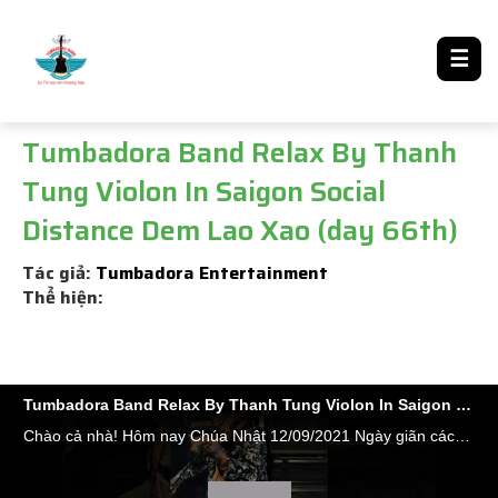
LƯỢM LẶT TIN ĐÓ ĐÂY
☰
Tumbadora Band Relax By Thanh
Tung Violon In Saigon Social
Distance Dem Lao Xao (day 66th)
Tác giả:
Tumbadora Entertainment
Thể hiện:
Tumbadora Band Relax By Thanh Tung Violon In Saigon Social Distance Dem Lao Xao (day 66th)
Chào cả nhà! Hôm nay Chúa Nhật 12/09/2021 Ngày giãn cách thứ 66 đợt dịch thứ 4,và cũng là ngày thứ 135 liên tục 5 tháng qua các doanh nghiệp Âm nhạc, Giải Trí, Du lịch, Event của Saigon bị buộc phải dừng tất cả hoạt động để chống dịch. Rất nhiều trong số họ đã giải thể hoặc đang đứng trên bờ vực phá sản nhưng tình hình dịch vẫn chưa có dấu hiệu quay đầu. Sau dịch chẳng biết còn được bao nhiêu công ty đủ sức hoạt động trở lại....Chỉ tính riêng đợt dịch thứ 4 từ ngày 29/4/2021 đến sáng nay cả nước đã có 597.031 bệnh nhân mắc Covid, đã chữa khỏi được 363.462 ca, không qua khỏi 15.018 người. Số ca nhiễm hôm qua 11.927 ca đứng đầu vẫn là tp HCM với 5.629 tiếp theo là Bình Dương 3.971... ( theo https://tuoitre.vn/cap-nhat-so-lieu-tiem-vac-xin-va-ca... )...Tình hình cứ như này chẳng biết đến bao giờ mới được làm việc lại...!!!!????!!! Ca khúc hôm nay xin gởi đến các bạn 1 tình khúc của ns Tường Văn trong Album Làn Sóng Xanh 1999 #ĐÊM_LAO_XAO "....Tình yêu như cánh chim trời vụt bay theo gió mãi trôi! Để bao thương nhớ âm thầm, thiếttha vô bờ Đèn khuya có thấu hay chăng, lẻ loi tôi đang ngóng trông Thì mây mưa cứ trôi hoài, khát khao chờ mong...." #TUMBADORA_FLAMENCO_BAND​​​​ #Công_Ty_Tnhh_Giải_Trí_Thanh_Tùng_Tumbadora_Band​​​​ https://bannhacflamenco.net​​​​ https://chothuebannhac.net​​​​ Lh Book Show : 0️⃣9️⃣0️⃣8️⃣2️⃣3️⃣2️⃣7️⃣1️⃣8️⃣ Mr Đặng Thanh Tùng Hoặc https://bannhactieccuoi.com​​​​ Lh: 0️⃣9️⃣0️⃣2️⃣9️⃣2️⃣5️⃣6️⃣5️⃣5️⃣ Ms Lương Ngọc Ý