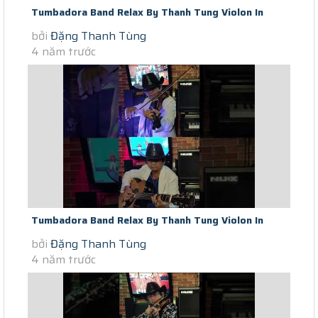
Tumbadora Band Relax By Thanh Tung Violon In
bởi
Đặng Thanh Tùng
Saigon Social Distance Tu Te...
4 năm trước
Tumbadora Band Relax By Thanh Tung Violon In
bởi
Đặng Thanh Tùng
Saigon Social Distance...
4 năm trước