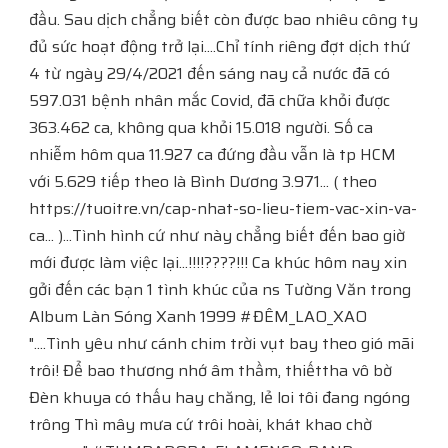
đầu. Sau dịch chẳng biết còn được bao nhiêu công ty
đủ sức hoạt động trở lại....Chỉ tính riêng đợt dịch thứ
4 từ ngày 29/4/2021 đến sáng nay cả nước đã có
597.031 bệnh nhân mắc Covid, đã chữa khỏi được
363.462 ca, không qua khỏi 15.018 người. Số ca
nhiễm hôm qua 11.927 ca đứng đầu vẫn là tp HCM
với 5.629 tiếp theo là Bình Dương 3.971... ( theo
https://tuoitre.vn/cap-nhat-so-lieu-tiem-vac-xin-va-
ca... )...Tình hình cứ như này chẳng biết đến bao giờ
mới được làm việc lại...!!!!????!!! Ca khúc hôm nay xin
gởi đến các bạn 1 tình khúc của ns Tường Văn trong
Album Làn Sóng Xanh 1999 #ĐÊM_LAO_XAO
"....Tình yêu như cánh chim trời vụt bay theo gió mãi
trôi! Để bao thương nhớ âm thầm, thiếttha vô bờ
Đèn khuya có thấu hay chăng, lẻ loi tôi đang ngóng
trông Thì mây mưa cứ trôi hoài, khát khao chờ