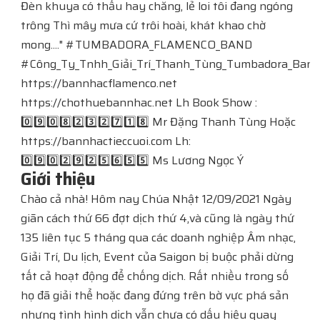
Đèn khuya có thấu hay chăng, lẻ loi tôi đang ngóng
trông Thì mây mưa cứ trôi hoài, khát khao chờ
mong...." #TUMBADORA_FLAMENCO_BAND​​​​
#Công_Ty_Tnhh_Giải_Trí_Thanh_Tùng_Tumbadora_Band​​​​
https://bannhacflamenco.net​​​​
https://chothuebannhac.net​​​​ Lh Book Show :
0️⃣9️⃣0️⃣8️⃣2️⃣3️⃣2️⃣7️⃣1️⃣8️⃣ Mr Đặng Thanh Tùng Hoặc
https://bannhactieccuoi.com​​​​ Lh:
0️⃣9️⃣0️⃣2️⃣9️⃣2️⃣5️⃣6️⃣5️⃣5️⃣ Ms Lương Ngọc Ý
Giới thiệu
Chào cả nhà! Hôm nay Chúa Nhật 12/09/2021 Ngày
giãn cách thứ 66 đợt dịch thứ 4,và cũng là ngày thứ
135 liên tục 5 tháng qua các doanh nghiệp Âm nhạc,
Giải Trí, Du lịch, Event của Saigon bị buộc phải dừng
tất cả hoạt động để chống dịch. Rất nhiều trong số
họ đã giải thể hoặc đang đứng trên bờ vực phá sản
nhưng tình hình dịch vẫn chưa có dấu hiệu quay