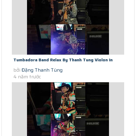
Tumbadora Band Relax By Thanh Tung Violon In
bởi
Đặng Thanh Tùng
Saigon Social Distance Let It...
4 năm trước