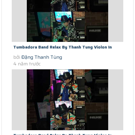
Tumbadora Band Relax By Thanh Tung Violon In
bởi
Đặng Thanh Tùng
Saigon Social Distance Lemon...
4 năm trước