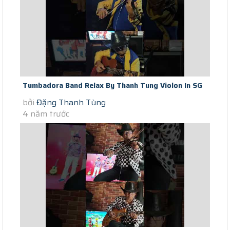
Tumbadora Band Relax By Thanh Tung Violon In SG
bởi
Đặng Thanh Tùng
Social Distance Can't Help...
4 năm trước