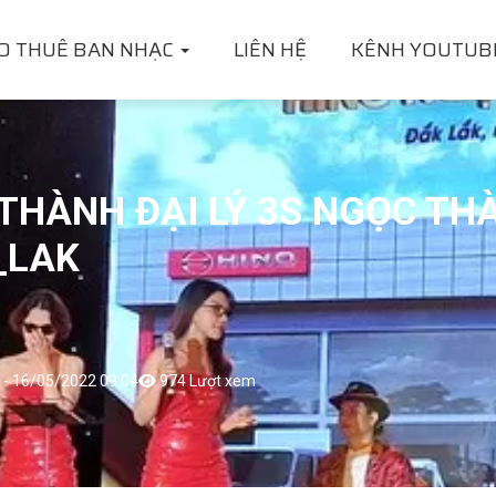
O THUÊ BAN NHẠC
LIÊN HỆ
KÊNH YOUTUB
THÀNH ĐẠI LÝ 3S NGỌC TH
_LAK
i - 16/05/2022 09:04
974 Lượt xem