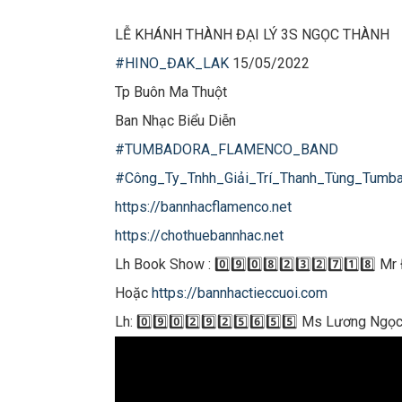
LỄ KHÁNH THÀNH ĐẠI LÝ 3S NGỌC THÀNH
#HINO_ĐAK_LAK
15/05/2022
Tp Buôn Ma Thuột
Ban Nhạc Biểu Diễn
#TUMBADORA_FLAMENCO_BAND​​​
#Công_Ty_Tnhh_Giải_Trí_Thanh_Tùng_Tumbado
https://bannhacflamenco.net​​​
https://chothuebannhac.net​​​
Lh Book Show : 0️⃣9️⃣0️⃣8️⃣2️⃣3️⃣2️⃣7️⃣1️⃣8️⃣ 
Hoặc
https://bannhactieccuoi.com​​​
Lh: 0️⃣9️⃣0️⃣2️⃣9️⃣2️⃣5️⃣6️⃣5️⃣5️⃣ Ms Lương Ngọ