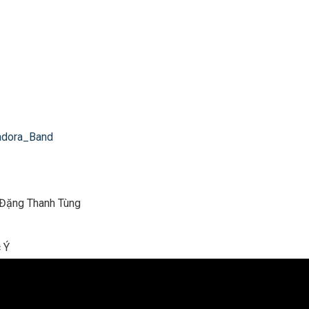
ra_Band​​​
Mr Đặng Thanh Tùng
c Ý