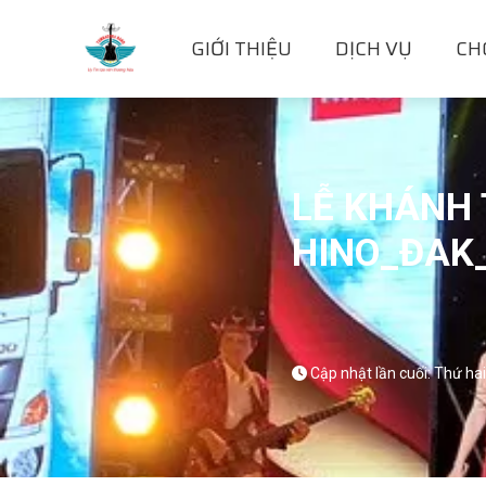
GIỚI THIỆU
DỊCH VỤ
CH
LỄ KHÁNH 
HINO_ĐAK
Cập nhật lần cuối: Thứ ha