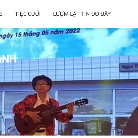
E
TIỆC CƯỚI
LƯỢM LẶT TIN ĐÓ ĐÂY
ÀNH