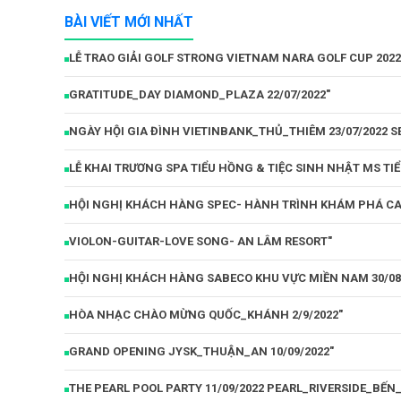
BÀI VIẾT MỚI NHẤT
LỄ TRAO GIẢI GOLF STRONG VIETNAM NARA GOLF CUP 2022
GRATITUDE_DAY DIAMOND_PLAZA 22/07/2022"
NGÀY HỘI GIA ĐÌNH VIETINBANK_THỦ_THIÊM 23/07/2022 
LỄ KHAI TRƯƠNG SPA TIỂU HỒNG & TIỆC SINH NHẬT MS TIỂ
HỘI NGHỊ KHÁCH HÀNG SPEC- HÀNH TRÌNH KHÁM PHÁ CAM
VIOLON-GUITAR-LOVE SONG- AN LÂM RESORT"
HỘI NGHỊ KHÁCH HÀNG SABECO KHU VỰC MIỀN NAM 30/08
HÒA NHẠC CHÀO MỪNG QUỐC_KHÁNH 2/9/2022"
GRAND OPENING JYSK_THUẬN_AN 10/09/2022"
THE PEARL POOL PARTY 11/09/2022 PEARL_RIVERSIDE_BẾ