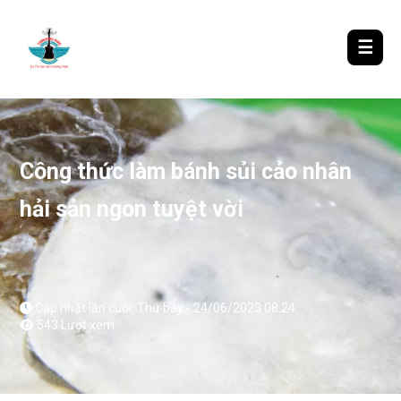
LƯỢM LẶT TIN ĐÓ ĐÂY
☰
Công thức làm bánh sủi cảo nhân
hải sản ngon tuyệt vời
Cập nhật lần cuối: Thứ bảy - 24/06/2023 08:24
543 Lượt xem