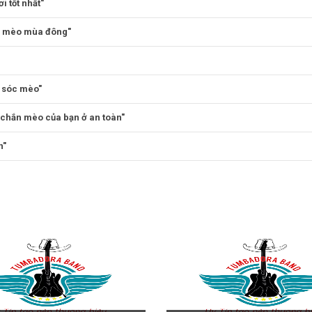
 tốt nhất"
o mèo mùa đông"
 sóc mèo"
 chắn mèo của bạn ở an toàn"
n"