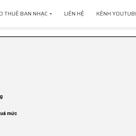
O THUÊ BAN NHẠC
LIÊN HỆ
KÊNH YOUTUB
ng
 quá mức