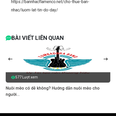
https://bannhacflamenco.net/cho-thue-ban-
nhac/luom-lat-tin-do-day/
BÀI VIẾT LIÊN QUAN
577 Lượt xem
Nuôi mèo có dễ không? Hướng dẫn nuôi mèo cho
người...