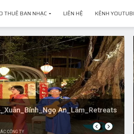
O THUÊ BAN NHẠC
LIÊN HỆ
KÊNH YOUTUB
_Party 11/02/2026 Bông_Sen_Group
C
 CÁC CÔNG TY