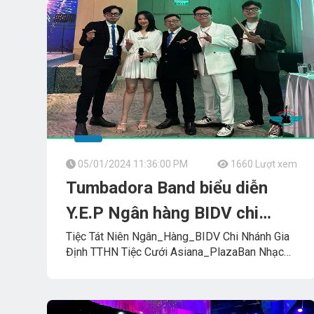
05/01/2024 11:36:00 PM
1660 Lượt xem
Tumbadora Band biểu diễn
Y.E.P Ngân hàng BIDV chi
nhánh Gia Định
Tiệc Tát Niên Ngân_Hàng_BIDV Chi Nhánh Gia
Định TTHN Tiệc Cưới Asiana_PlazaBan Nhạc
BDFLAMENCO_TUMBADORA_BANDCông_Ty_Tnhh_G