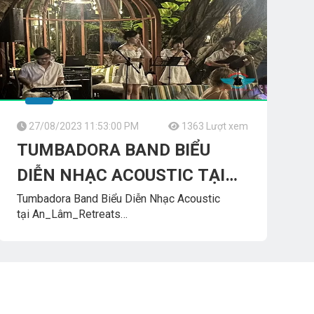
27/08/2023 11:53:00 PM
1363 Lượt xem
TUMBADORA BAND BIỂU
DIỄN NHẠC ACOUSTIC TẠI
AN_LÂM_RETREATS
Tumbadora Band Biểu Diễn Nhạc Acoustic
tại An_Lâm_Retreats
Saigon_River__An_Lâm_Retreats
Ban Nhạc Biểu Diễn
TUMBADORA_ACOUSTIC_BAND
Công_Ty_Tnhh_Giải_Trí_Thanh_Tùng