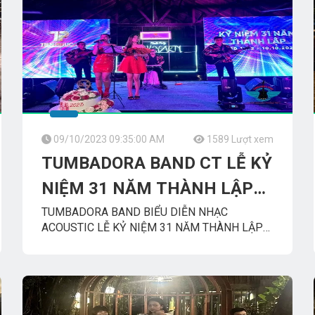
09/10/2023 09:35:00 AM
1589 Lượt xem
TUMBADORA BAND CT LỄ KỶ
NIỆM 31 NĂM THÀNH LẬP
CÔNG TY TIẾN PHƯỚC
TUMBADORA BAND BIỂU DIỄN NHẠC
ACOUSTIC LỄ KỶ NIỆM 31 NĂM THÀNH LẬP
CÔNG TY TIẾN PHƯỚC
KDL_BÌNH_QUỚI
TUMBADORA_FLAMENCO_BAND​​​​
Công_Ty_Tnhh_Giải_Trí_Thanh_Tùng