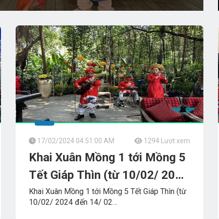
17/02/2024 04:51:00 AM
1294 Lượt xem
Khai Xuân Mồng 1 tới Mồng 5
Tết Giáp Thìn (từ 10/02/ 2024
đến 14/ 02 /2024)
Khai Xuân Mồng 1 tới Mồng 5 Tết Giáp Thìn (từ
10/02/ 2024 đến 14/ 02
/2024) Tumbadora_Band