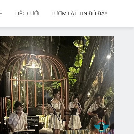
E
TIỆC CƯỚI
LƯỢM LẶT TIN ĐÓ ĐÂY
orteva Year_End_Party 06/02/2026 The_R
Chức Hera_Communications
07/02/2026
TIỆC CHRISTMAS TẤT NIÊN- TÂN NIÊN CÁC CÔNG TY