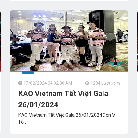
Nhạc_Cổ_Truyền.Saigon_River__An_Lâm_Retreats
17/02/2024 04:02:00 AM
1294 Lượt xem
KAO Vietnam Tết Việt Gala
26/01/2024
KAO Vietnam Tết Việt Gala 26/01/2024Đơn Vị
Tổ
ChứcGOLA_EVENT_TRAVELTTHN_Grand_PalaceBan
Nhạc Biểu