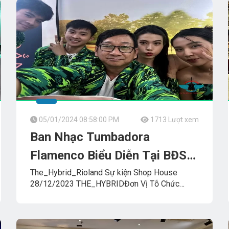
05/01/2024 08:58:00 PM
1713 Lượt xem
Ban Nhạc Tumbadora
Flamenco Biểu Diễn Tại BĐS
Rioland 28/12/2023
The_Hybrid_Rioland Sự kiện Shop House
28/12/2023 THE_HYBRIDĐơn Vị Tỗ Chức
iải_Trí_Thanh_Tùng_Tumbadora_Band
RIO_LAND
BNFLAMENCO_TUMBADORA_BAND
Công_Ty_Tnhh_Giải_Trí_Thanh_Tùng_Tumbadora_Band