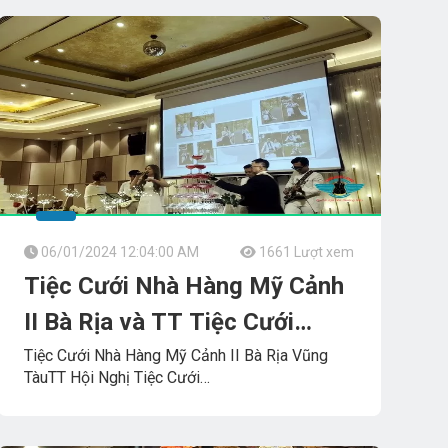
DiễnACOUSTIC_TUMBADORA_BAND
06/01/2024 12:04:00 AM
1661 Lượt xem
Tiệc Cưới Nhà Hàng Mỹ Cảnh
II Bà Rịa và TT Tiệc Cưới
Diamond_Place
Tiệc Cưới Nhà Hàng Mỹ Cảnh II Bà Rịa Vũng
TàuTT Hội Nghị Tiệc Cưới
#Diamond_Place TUMBADORA_FLAMENCO_BAND​​​​
Giải_Trí_Thanh_Tùng_Tumbadora_Band
Công_Ty_Tnhh_Giải_Trí_Thanh_Tùng_Tumbadora_Band