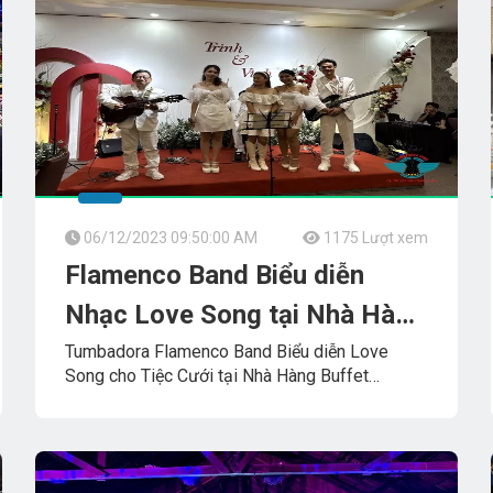
06/12/2023 09:50:00 AM
1175 Lượt xem
Flamenco Band Biểu diễn
Nhạc Love Song tại Nhà Hàng
Buffet DMARIS
Tumbadora Flamenco Band Biểu diễn Love
Song cho Tiệc Cưới tại Nhà Hàng Buffet
DMARIS_PICO_
TUMBADORA_FLAMENCO_BAND​​​​
Band
Công_Ty_Tnhh_Giải_Trí_Thanh_Tùng_Tumbadora_Band