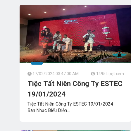
Công_Ty_Tnhh_Giải_Trí_Thanh_Tùng_Tumbadora_
17/02/2024 03:47:00 AM
1495 Lượt xem
Tiệc Tất Niên Công Ty ESTEC
19/01/2024
Tiệc Tất Niên Công Ty ESTEC 19/01/2024
Ban Nhạc Biểu Diễn
FLAMENCO_TUMBADORA_BAND
Công_Ty_Tnhh_Giải_Trí_Thanh_Tùng_Tumbadora_