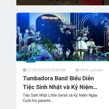
21/03/2024 02:43:00 AM
1414 Lượt xem
Tumbadora Band Biểu Diễn
Tiệc Sinh Nhật và Kỷ Niệm
Ngày Cưới tại Time_Square
Tiệc Sinh Nhật Little Gerali và Kỷ Niệm Ngày
Cưới his parents
Time_Square_Tower