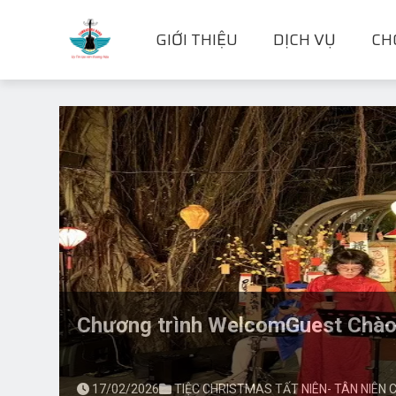
GIỚI THIỆU
DỊCH VỤ
CH
eats
Palace_Saigon_Hotel Year_End
11/02/2026
TIỆC CHRISTMAS TẤT NIÊN- TÂN NIÊN