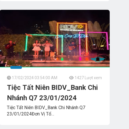
Ban Nhạc Biểu Diễn
FLAMENCO_TUMBADORA_BAND
17/02/2024 03:54:00 AM
1427 Lượt xem
Tiệc Tất Niên BIDV_Bank Chi
Nhánh Q7 23/01/2024
Tiệc Tất Niên BIDV_Bank Chi Nhánh Q7
23/01/2024Đơn Vị Tổ
ChứcBình_Yên_TravelSaigon_South_Marina_ClubBan
Nhạc Biểu