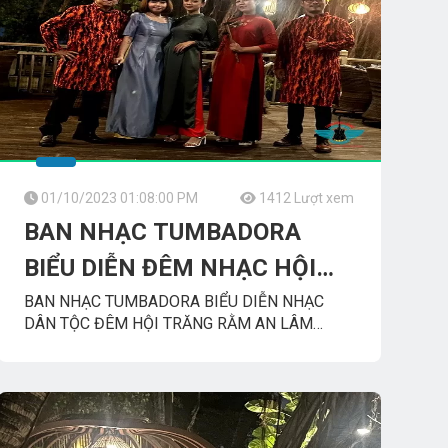
01/10/2023 01:08:00 PM
1412 Lượt xem
BAN NHẠC TUMBADORA
BIỂU DIỄN ĐÊM NHẠC HỘI
TRĂNG RẰM AN LÂM
BAN NHẠC TUMBADORA BIỂU DIỄN NHẠC
DÂN TỘC ĐÊM HỘI TRĂNG RẰM AN LÂM
RETREATS
RETREATS
Saigon_River__An_Lâm
TUMBADORA_BAND
Công_Ty_Tnhh_Giải_Trí_Thanh_Tùng_Tumbadora_Band