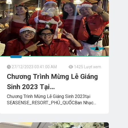
27/12/2023 03:41:00 AM
1425 Lượt xem
Chương Trình Mừng Lễ Giáng
Sinh 2023 Tại
SEASENSE_RESORT_PHÚ_QUỐC
Chương Trình Mừng Lễ Giáng Sinh 2023tại
SEASENSE_RESORT_PHÚ_QUỐCBan Nhạc
Biểu DiễnTUMBADORA_FLAMENCO_BAND​​​​
Công_Ty_Tnhh_Giải_Trí_Thanh_Tùng_Tumbadora_Band