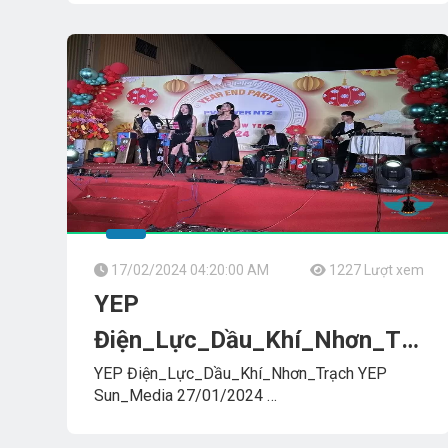
Đơn Vị Tổ Chức Your_Dreams_Wedding_Event
Ban Nhạc Biểu Diễn
TUMBADORA_FLAMENCO_BAND
17/02/2024 04:20:00 AM
1227 Lượt xem
YEP
Điện_Lực_Dầu_Khí_Nhơn_Trạch
YEP Sun_Media 27/01/2024
YEP Điện_Lực_Dầu_Khí_Nhơn_Trạch YEP
Sun_Media 27/01/2024
Ban Nhạc Biểu Diễn
FLAMENCO_TUMBADORA_BAND