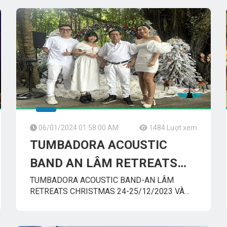
Band
DiễnFLAMENCO_TUMBADORA_BAND
06/01/2024 01:58:00 AM
1484 Lượt xem
TUMBADORA ACOUSTIC
BAND AN LÂM RETREATS
CHRISTMAS 2023 HAPPY
TUMBADORA ACOUSTIC BAND-AN LÂM
RETREATS CHRISTMAS 24-25/12/2023 VÀ
NEW YEAR 2024 MUSIC
HAPPY NEW YEAR
Band
1/1/2024TUMBADORA_ACOUSTIC_BANDCông_Ty_Tnhh_
CONCERT