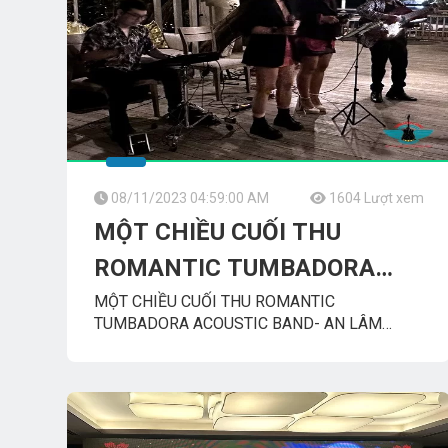
08/11/2023 04:59:00 AM
1604 Lượt xem
MỘT CHIỀU CUỐI THU
ROMANTIC TUMBADORA
ACOUSTIC BAND AN LÂM
MỘT CHIỀU CUỐI THU ROMANTIC
TUMBADORA ACOUSTIC BAND- AN LÂM
RETREATS
RETREATS WEEKEND MUSIC CONCERT
Tumbadora Band Biểu Diễn Nhạc Acoustic tại
An_Lâm_Retreats
Saigon_River__An_Lâm_Retreats