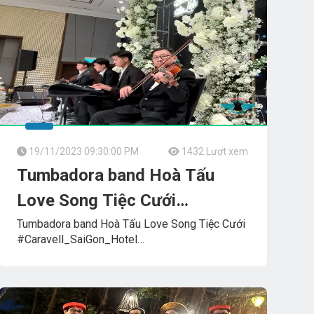
19/11/2023 09:30:00 PM
1432 Lượt xem
Tumbadora band Hoà Tấu
Love Song Tiệc Cưới
Caravell_SaiGon_Hotel
Tumbadora band Hoà Tấu Love Song Tiệc Cưới
#Caravell_SaiGon_Hotel
Đơn Vị Tổ Chức
Phúc_Thành_Nhân
VIOLA_KEYBOARD_SPD_GUITAR Concert
TUMBADORA_SEMI_CLASSIC_BAND​​​​