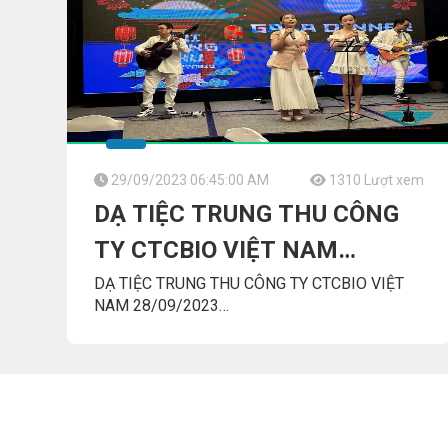
29/09/2023 06:45:00 AM
1310 Lượt xem
DẠ TIỆC TRUNG THU CÔNG
TY CTCBIO VIỆT NAM
28/09/2023 Sheraton_SG.
DẠ TIỆC TRUNG THU CÔNG TY CTCBIO VIỆT
NAM 28/09/2023
Sheraton_Saigon_Hotel
Ban Nhạc
TUMBADORA_FLAMENCO_BAND​​​​
Công_Ty_Tnhh_Giải_Trí_Thanh_Tùng_Tumbadora_