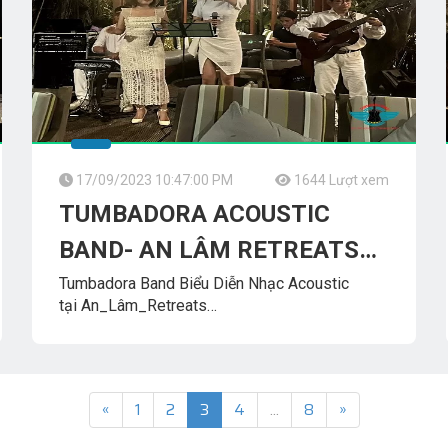
17/09/2023 10:47:00 PM
1644 Lượt xem
TUMBADORA ACOUSTIC
BAND- AN LÂM RETREATS
WEEKEND MUSIC CONCERT
Tumbadora Band Biểu Diễn Nhạc Acoustic
tại An_Lâm_Retreats
Saigon_River__An_Lâm_Retreats
TUMBADORA_ACOUSTIC_BAND
Công_Ty_Tnhh_Giải_Trí_Thanh_Tùng_Tumbadora_Band
Band
«
1
2
3
4
...
8
»