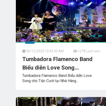
06/12/2023 10:42:00 AM
1278 Lượt xem
Tumbadora Flamenco Band
Biểu diễn Love Song
tạiSÔNG_BÉ_GOLF_RESORT
Tumbadora Flamenco Band Biểu diễn Love
Song cho Tiệc Cưới tại Nhà Hàng
SÔNG_BÉ_GOLF_RESORT
TUMBADORA_FLAMENCO_BAND​​​​
Công_Ty_Tnhh_Giải_Trí_Thanh_Tùng_Tumbadora_