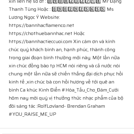
xin liên hệ số đt : 0️⃣9️⃣0️⃣8️⃣2️⃣3️⃣2️⃣7️⃣1️⃣8️⃣ Mr Đặng
Thanh Tùng Hoặc ​​​​: 0️⃣9️⃣0️⃣2️⃣9️⃣2️⃣5️⃣6️⃣5️⃣5️⃣ Ms
Lương Ngọc Ý​​​​ Website:
https://bannhacflamenco.net​​​​
https://chothuebannhac.net Hoặc
https://bannhactieccuoi.com Xin cám ơn và kính
chúc quý khách bình an, hạnh phúc, thành công
trong giai đoạn bình thường mới này. Một lần nữa
xin chúc đồng bào tp HCM nói riêng và cả nước nói
chung một lần nữa sẽ chiến thắng đại dịch phục hồi
kinh tế ,xin chúc bà con hồi hương về tới quê an
bình Ca khúc Kinh Điển #Hòa_Tấu_Cho_Đám_Cưới
hôm nay mời quý vị thưởng thức nhạc phẩm của bộ
đôi sáng tác :RolfLøvland- Brendan Graham
#YOU_RAISE_ME_UP