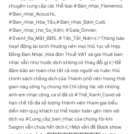
chuyên cung cấp các thể loại #Ban_nhạc_Flamenco,
#Ban_nhạc_Acoustic,
#Ban_nhạc_Hòa_Tấu,#Ban_nhạc_Đám_Cưới,
#Ban_nhạc_cho_Sự_Kiện, #Gala_Dinner,
#Event_Ra_Mắt_BĐS...#Tiệc_Tất_Niên 👉Thông báo
hoạt động lại bình thường nên mọi thủ tục về Hợp
Đồng Ban Nhạc ,Hóa đơn Thuế VAT và giá thuê ban
nhạc vẫn như trước dịch không có thay đổi gì 👉Để
đảm bảo an toàn cho tất cả mọi người và tuân thủ
chính sách chống dịch của Thành phố nên trong thời
gian này công ty chúng tôi Chỉ cộng tác với những
anh em nhạc công, ca sĩ đã có #Thẻ_Xanh_Covid và
hạn chế tối đa số lượng thành viên tham gia biểu
diễn nên quý khách có thể hoàn toàn yên tâm với
dịch vụ #Cung_cấp_ban_nhạc của chúng tôi khi
Saigon vẫn chưa hết dịch 👉Mọi vấn đề Book show