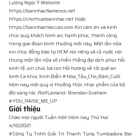
Lương Ngọc Ý​​​​ Website:
https://bannhacflamenco.net​​​​
https://chothuebannhac.net Hoặc
https://bannhactieccuoi.com Xin cám ơn và kính
chúc quý khách bình an, hạnh phúc, thành công
trong giai đoạn bình thường mới này. Một lần nữa
xin chúc đồng bào tp HCM nói riêng và cả nước nói
chung một lần nữa sẽ chiến thắng đại dịch phục hồi
kinh tế ,xin chúc bà con hồi hương về tới quê an
bình Ca khúc Kinh Điển #Hòa_Tấu_Cho_Đám_Cưới
hôm nay mời quý vị thưởng thức nhạc phẩm của bộ
đôi sáng tác :RolfLøvland- Brendan Graham
#YOU_RAISE_ME_UP
Giới thiệu
Chào mọi người Tuần mới! Hôm nay Thứ Hai
4/10/2021
#Công_Ty_Tnhh_Giải_Trí_Thanh_Tùng_Tumbadora_Ban