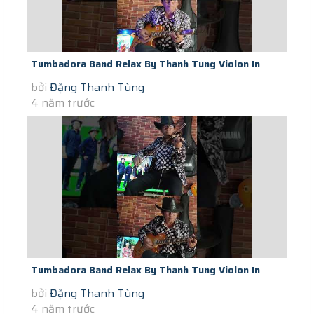
Tumbadora Band Relax By Thanh Tung Violon In
bởi
Đặng Thanh Tùng
Saigon Social Distance Summer...
4 năm trước
Tumbadora Band Relax By Thanh Tung Violon In
bởi
Đặng Thanh Tùng
Saigon Social Distance S O S...
4 năm trước