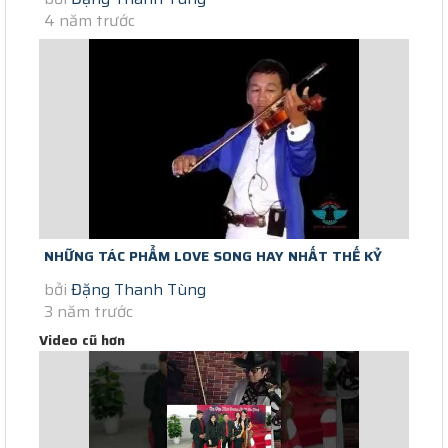
4 năm trước
NHỮNG TÁC PHẨM LOVE SONG HAY NHẤT THẾ KỶ
bởi
Đặng Thanh Tùng
DÙNG HOÀ TẤU VIOLON GUITAR CHO ĐÁM...
3 năm trước
Video cũ hơn