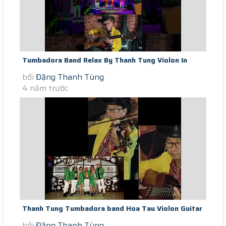
Tumbadora Band Relax By Thanh Tung Violon In
bởi
Đặng Thanh Tùng
Saigon Covid Time If We Hold...
4 năm trước
Thanh Tung Tumbadora band Hoa Tau Violon Guitar
bởi
Đặng Thanh Tùng
at Home Mua Covid Chieu Mot...