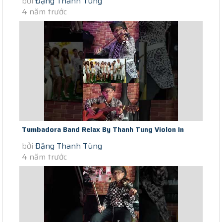
bởi
Đặng Thanh Tùng
The End Of Saigon Social...
4 năm trước
Tumbadora Band Relax By Thanh Tung Violon In
bởi
Đặng Thanh Tùng
Saigon Social Distance I Have...
4 năm trước