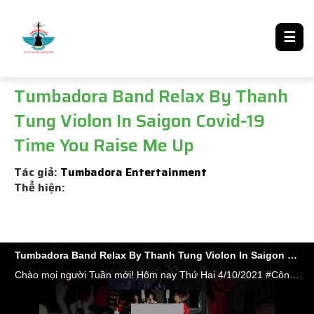
LƯỢM LẶT TIN ĐÓ ĐÂY
☰
Tumbadora Band Relax By Thanh
Tung Violon In Saigon Covid-19
Time You Raise Me Up
Tác giả:
Tumbadora Entertainment
Thể hiện:
Tumbadora Band Relax By Thanh Tung Violon In Saigon Covid-19 Time You Raise Me Up
Chào mọi người Tuần mới! Hôm nay Thứ Hai 4/10/2021 #Công_Ty_Tnhh_Giải_Trí_Thanh_Tùng_Tumbadora_Band_MST_0314283937 chuyên cung cấp các thể loại #Ban_nhạc_Flamenco, #Ban_nhạc_Acoustic, #Ban_nhạc_Hòa_Tấu,#Ban_nhạc_Đám_Cưới, #Ban_nhạc_cho_Sự_Kiện, #Gala_Dinner, #Event_Ra_Mắt_BĐS...#Tiệc_Tất_Niên 👉Thông báo hoạt động lại bình thường nên mọi thủ tục về Hợp Đồng Ban Nhạc ,Hóa đơn Thuế VAT và giá thuê ban nhạc vẫn như trước dịch không có thay đổi gì 👉Để đảm bảo an toàn cho tất cả mọi người và tuân thủ chính sách chống dịch của Thành phố nên trong thời gian này công ty chúng tôi Chỉ cộng tác với những anh em nhạc công, ca sĩ đã có #Thẻ_Xanh_Covid và hạn chế tối đa số lượng thành viên tham gia biểu diễn nên quý khách có thể hoàn toàn yên tâm với dịch vụ #Cung_cấp_ban_nhạc của chúng tôi khi Saigon vẫn chưa hết dịch 👉Mọi vấn đề Book show xin liên hệ số đt : 0️⃣9️⃣0️⃣8️⃣2️⃣3️⃣2️⃣7️⃣1️⃣8️⃣ Mr Đặng Thanh Tùng Hoặc ​​​​: 0️⃣9️⃣0️⃣2️⃣9️⃣2️⃣5️⃣6️⃣5️⃣5️⃣ Ms Lương Ngọc Ý​​​​ Website: https://bannhacflamenco.net​​​​ https://chothuebannhac.net Hoặc https://bannhactieccuoi.com Xin cám ơn và kính chúc quý khách bình an, hạnh phúc, thành công trong giai đoạn bình thường mới này. Một lần nữa xin chúc đồng bào tp HCM nói riêng và cả nước nói chung một lần nữa sẽ chiến thắng đại dịch phục hồi kinh tế ,xin chúc bà con hồi hương về tới quê an bình Ca khúc Kinh Điển #Hòa_Tấu_Cho_Đám_Cưới hôm nay mời quý vị thưởng thức nhạc phẩm của bộ đôi sáng tác :RolfLøvland- Brendan Graham #YOU_RAISE_ME_UP