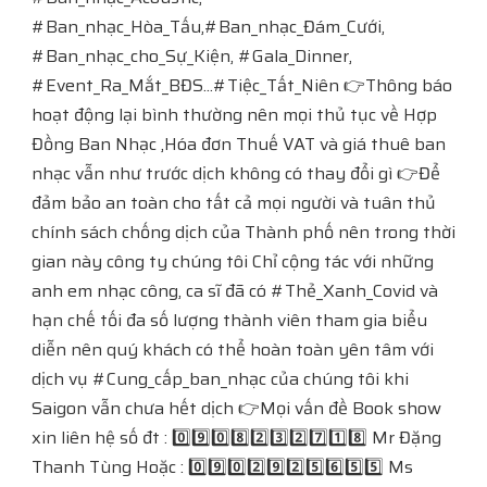
#Ban_nhạc_Hòa_Tấu,#Ban_nhạc_Đám_Cưới,
#Ban_nhạc_cho_Sự_Kiện, #Gala_Dinner,
#Event_Ra_Mắt_BĐS...#Tiệc_Tất_Niên 👉Thông báo
hoạt động lại bình thường nên mọi thủ tục về Hợp
Đồng Ban Nhạc ,Hóa đơn Thuế VAT và giá thuê ban
nhạc vẫn như trước dịch không có thay đổi gì 👉Để
đảm bảo an toàn cho tất cả mọi người và tuân thủ
chính sách chống dịch của Thành phố nên trong thời
gian này công ty chúng tôi Chỉ cộng tác với những
anh em nhạc công, ca sĩ đã có #Thẻ_Xanh_Covid và
hạn chế tối đa số lượng thành viên tham gia biểu
diễn nên quý khách có thể hoàn toàn yên tâm với
dịch vụ #Cung_cấp_ban_nhạc của chúng tôi khi
Saigon vẫn chưa hết dịch 👉Mọi vấn đề Book show
xin liên hệ số đt : 0️⃣9️⃣0️⃣8️⃣2️⃣3️⃣2️⃣7️⃣1️⃣8️⃣ Mr Đặng
Thanh Tùng Hoặc ​​​​: 0️⃣9️⃣0️⃣2️⃣9️⃣2️⃣5️⃣6️⃣5️⃣5️⃣ Ms