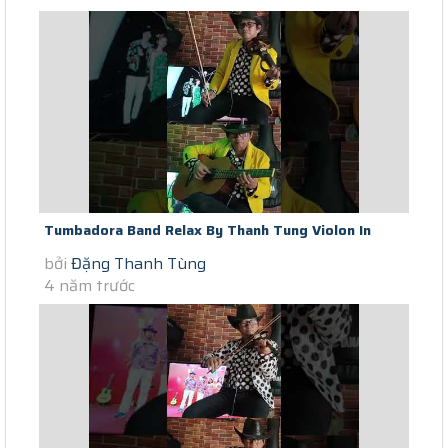
Tumbadora Band Relax By Thanh Tung Violon In
bởi
Đặng Thanh Tùng
Saigon Social Distance...
4 năm trước