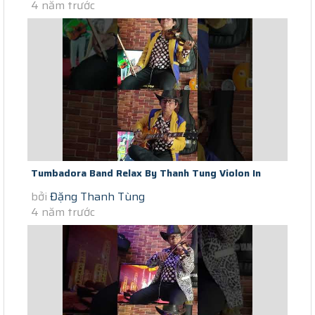
4 năm trước
Tumbadora Band Relax By Thanh Tung Violon In
bởi
Đặng Thanh Tùng
Saigon Social Distance Gimme...
4 năm trước