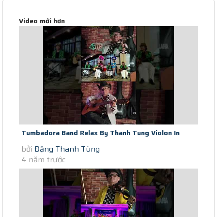
Video mới hơn
Tumbadora Band Relax By Thanh Tung Violon In
bởi
Đặng Thanh Tùng
Saigon Covid-19 Time Proud Of...
4 năm trước