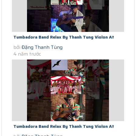
Tumbadora Band Relax By Thanh Tung Violon At
bởi
Đặng Thanh Tùng
End Of Saigon Social Distance...
4 năm trước
Tumbadora Band Relax By Thanh Tung Violon At