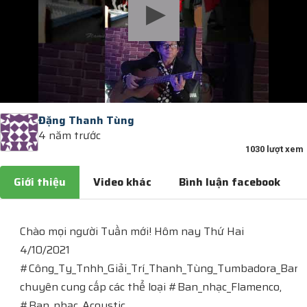
Đặng Thanh Tùng
4 năm trước
1030 lượt xem
Giới thiệu
Video khác
Bình luận facebook
Chào mọi người Tuần mới! Hôm nay Thứ Hai
4/10/2021
#Công_Ty_Tnhh_Giải_Trí_Thanh_Tùng_Tumbadora_Ban
chuyên cung cấp các thể loại #Ban_nhạc_Flamenco,
#Ban_nhạc_Acoustic,