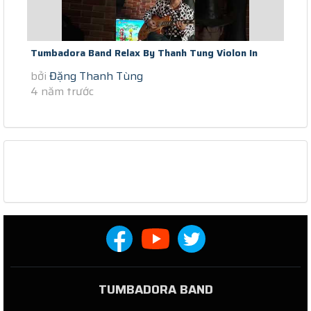
Tumbadora Band Relax By Thanh Tung Violon In
bởi
Đặng Thanh Tùng
Saigon Social Distance Voulez...
4 năm trước
TUMBADORA BAND