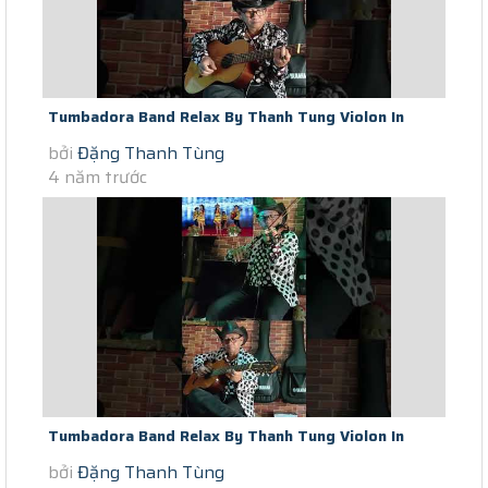
Tumbadora Band Relax By Thanh Tung Violon In
bởi
Đặng Thanh Tùng
Saigon Social Distance Dancing...
4 năm trước
Tumbadora Band Relax By Thanh Tung Violon In
bởi
Đặng Thanh Tùng
Saigon Social Distance...