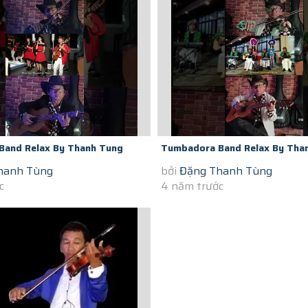
Band Relax By Thanh Tung
Tumbadora Band Relax By Tha
hanh Tùng
bởi
Đặng Thanh Tùng
igon Covid-19 Time You Raise...
Violon In Saigon Covid-19 Time
c
4 năm trước