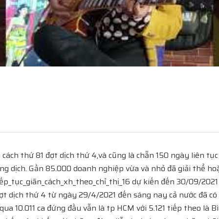
ch thứ 81 đợt dịch thứ 4,và cũng là chẵn 150 ngày liên tục 
ng dịch. Gần 85.000 doanh nghiệp vừa và nhỏ đã giải thể ho
p_tục_giãn_cách_xh_theo_chỉ_thị_16 dự kiến đến 30/09/2021 h
ng đợt dịch thứ 4 từ ngày 29/4/2021 đến sáng nay cả nước đã 
 10.011 ca đứng đầu vẫn là tp HCM với 5.121 tiếp theo là Bìn