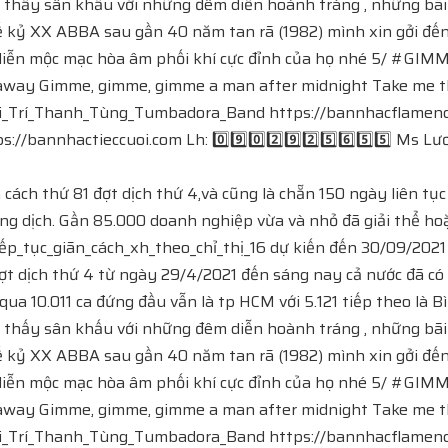
 mơ thấy sân khấu với những đêm diễn hoành tráng , những bã
hế kỷ XX ABBA sau gần 40 năm tan rã (1982) mình xin gởi đ
 diễn mộc mạc hòa âm phối khí cực đỉnh của họ nhé 5/ #GIM
ay Gimme, gimme, gimme a man after midnight Take me thro
hanh_Tùng_Tumbadora_Band​​​​ https://bannhacflamenco.net​
://bannhactieccuoi.com​​​​ Lh: 0️⃣9️⃣0️⃣2️⃣9️⃣2️⃣5️⃣6️⃣5️⃣5️⃣ Ms 
ch thứ 81 đợt dịch thứ 4,và cũng là chẵn 150 ngày liên tục 
ng dịch. Gần 85.000 doanh nghiệp vừa và nhỏ đã giải thể ho
p_tục_giãn_cách_xh_theo_chỉ_thị_16 dự kiến đến 30/09/2021 h
ng đợt dịch thứ 4 từ ngày 29/4/2021 đến sáng nay cả nước đã 
 10.011 ca đứng đầu vẫn là tp HCM với 5.121 tiếp theo là Bìn
 mơ thấy sân khấu với những đêm diễn hoành tráng , những bã
hế kỷ XX ABBA sau gần 40 năm tan rã (1982) mình xin gởi đ
 diễn mộc mạc hòa âm phối khí cực đỉnh của họ nhé 5/ #GIM
ay Gimme, gimme, gimme a man after midnight Take me thro
hanh_Tùng_Tumbadora_Band​​​​ https://bannhacflamenco.net​