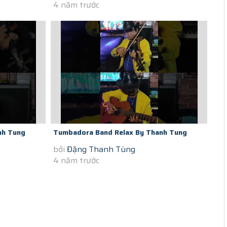
4 năm trước
nh Tung
Tumbadora Band Relax By Thanh Tung
bởi
Đặng Thanh Tùng
 Jar Of...
Violon In Saigon Social Distance A Whole...
4 năm trước