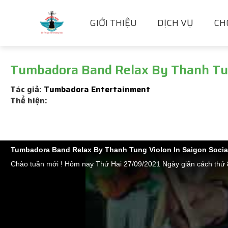
GIỚI THIỆU
DỊCH VỤ
CH
Tumbadora Band Relax By Thanh Tung
Tác giả:
Tumbadora Entertainment
Thể hiện:
Tumbadora Band Relax By Thanh Tung Violon In Saigon Socia