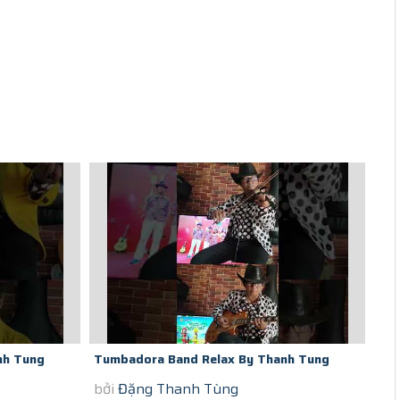
nh Tung
Tumbadora Band Relax By Thanh Tung
bởi
Đặng Thanh Tùng
...
Violon In Saigon Social Distance Voulez...