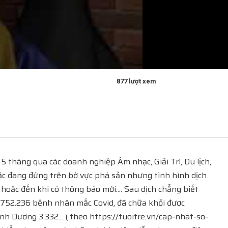
877 lượt xem
5 tháng qua các doanh nghiệp Âm nhạc, Giải Trí, Du lịch,
ặc đang đứng trên bờ vực phá sản nhưng tình hình dịch
oặc đến khi có thông báo mới.... Sau dịch chẳng biết
có 752.236 bệnh nhân mắc Covid, đã chữa khỏi được
h Dương 3.332... ( theo https://tuoitre.vn/cap-nhat-so-