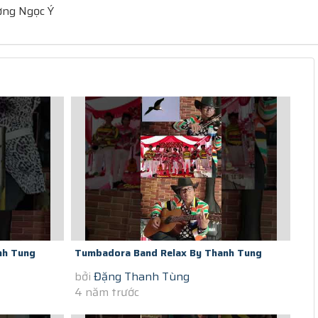
Lương Ngọc Ý
nh Tung
Tumbadora Band Relax By Thanh Tung
bởi
Đặng Thanh Tùng
 I Have...
Violon At The End Of Saigon Social...
4 năm trước