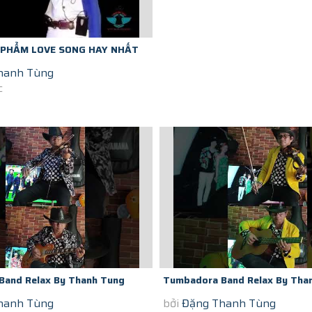
 PHẨM LOVE SONG HAY NHẤT
hanh Tùng
G HOÀ TẤU VIOLON GUITAR
c
Band Relax By Thanh Tung
Tumbadora Band Relax By Tha
hanh Tùng
bởi
Đặng Thanh Tùng
igon Social Distance S O S...
Violon In Saigon Social Distance