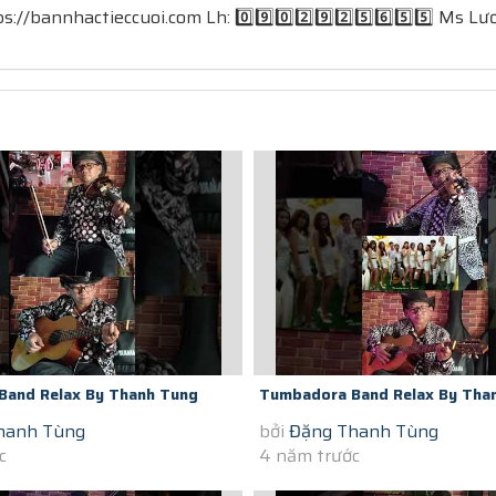
://bannhactieccuoi.com​​​​ Lh: 0️⃣9️⃣0️⃣2️⃣9️⃣2️⃣5️⃣6️⃣5️⃣5️⃣ Ms 
Band Relax By Thanh Tung
Tumbadora Band Relax By Tha
hanh Tùng
bởi
Đặng Thanh Tùng
igon Social Distance Dancing...
Violon In Saigon Social Distance
c
4 năm trước