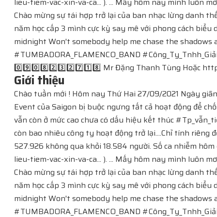
lieu-tiem-vac-xin-va-ca... ). ... Mấy hôm nay mình luôn
Chào mừng sự tái hợp trở lại của ban nhạc lừng danh t
năm học cấp 3 mình cực kỳ say mê với phong cách biểu
midnight Won't somebody help me chase the shadows aw
#TUMBADORA_FLAMENCO_BAND​​​​ #Công_Ty_Tnhh_Giải_Trí_T
0️⃣9️⃣0️⃣8️⃣2️⃣3️⃣2️⃣7️⃣1️⃣8️⃣ Mr Đặng Thanh Tùng Hoặc https
Giới thiệu
Chào tuần mới ! Hôm nay Thứ Hai 27/09/2021 Ngày giãn cá
Event của Saigon bị buộc ngưng tất cả hoạt động để chố
vẫn còn ở mức cao chưa có dấu hiệu kết thúc #Tp_vẫn_tiế
còn bao nhiêu công ty hoạt động trở lại....Chỉ tính riê
527.926 không qua khỏi 18.584 người. Số ca nhiễm hôm qua
lieu-tiem-vac-xin-va-ca... ). ... Mấy hôm nay mình luôn
Chào mừng sự tái hợp trở lại của ban nhạc lừng danh t
năm học cấp 3 mình cực kỳ say mê với phong cách biểu
midnight Won't somebody help me chase the shadows aw
#TUMBADORA_FLAMENCO_BAND​​​​ #Công_Ty_Tnhh_Giải_Trí_T