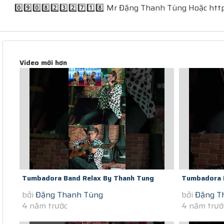
0️⃣9️⃣0️⃣8️⃣2️⃣3️⃣2️⃣7️⃣1️⃣8️⃣ Mr Đặng Thanh Tùng Hoặc https
Video mới hơn
Tumbadora Band Relax By Thanh Tung
Tumbadora 
bởi
Đặng Thanh Tùng
bởi
Đặng T
Violon In Saigon Social Distance...
Violon In Sa
4 năm trước
4 năm trướ