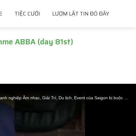
E
TIỆC CƯỚI
LƯỢM LẶT TIN ĐÓ ĐÂY
imme ABBA (day 81st)
Chào tuần mới ! Hôm nay Thứ Hai 27/09/2021 Ngày giãn cách thứ 81 đợt dịch thứ 4,và cũng là chẵn 150 ngày liên tục 5 tháng qua các doanh nghiệp Âm nhạc, Giải Trí, Du lịch, Event của Saigon bị buộc ngưng tất cả hoạt động để chống dịch. Gần 85.000 doanh nghiệp vừa và nhỏ đã giải thể hoặc đang đứng trên bờ vực phá sản nhưng tình hình dịch vẫn còn ở mức cao chưa có dấu hiệu kết thúc #Tp_vẫn_tiếp_tục_giãn_cách_xh_theo_chỉ_thị_16 dự kiến đến 30/09/2021 hoặc đến khi có thông báo mới.... Sau dịch chẳng biết còn bao nhiêu công ty hoạt động trở lại....Chỉ tính riêng đợt dịch thứ 4 từ ngày 29/4/2021 đến sáng nay cả nước đã có 752.236 bệnh nhân mắc Covid, đã chữa khỏi được 527.926 không qua khỏi 18.584 người. Số ca nhiễm hôm qua 10.011 ca đứng đầu vẫn là tp HCM với 5.121 tiếp theo là Bình Dương 3.332... ( theo https://tuoitre.vn/cap-nhat-so-lieu-tiem-vac-xin-va-ca... ). ... Mấy hôm nay mình luôn mơ thấy sân khấu với những đêm diễn hoành tráng , những bãi biển thơ mộng và những lobby lộng lẫy như cung điện... Chào mừng sự tái hợp trở lại của ban nhạc lừng danh thế kỷ XX ABBA sau gần 40 năm tan rã (1982) mình xin gởi đến quý vị những tác phẩm kinh điển của ABBA mà những năm học cấp 3 mình cực kỳ say mê với phong cách biểu diễn mộc mạc hòa âm phối khí cực đỉnh của họ nhé 5/ #GIMME_GIMME (ABBA) "....Gimme, gimme, gimme a man after midnight Won't somebody help me chase the shadows away Gimme, gimme, gimme a man after midnight Take me through the darkness to the break of the day...." #TUMBADORA_FLAMENCO_BAND​​​​ #Công_Ty_Tnhh_Giải_Trí_Thanh_Tùng_Tumbadora_Band​​​​ https://bannhacflamenco.net​​​​ https://chothuebannhac.net​​​​ Lh Book Show : 0️⃣9️⃣0️⃣8️⃣2️⃣3️⃣2️⃣7️⃣1️⃣8️⃣ Mr Đặng Thanh Tùng Hoặc https://bannhactieccuoi.com​​​​ Lh: 0️⃣9️⃣0️⃣2️⃣9️⃣2️⃣5️⃣6️⃣5️⃣5️⃣ Ms Lương Ngọc Ý