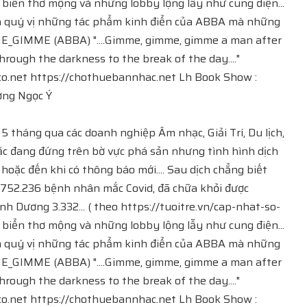
i biển thơ mộng và những lobby lộng lẫy như cung điện...
ến quý vị những tác phẩm kinh điển của ABBA mà những
ME_GIMME (ABBA) "....Gimme, gimme, gimme a man after
ugh the darkness to the break of the day...."
​​​ https://chothuebannhac.net​​​​ Lh Book Show :
Lương Ngọc Ý
5 tháng qua các doanh nghiệp Âm nhạc, Giải Trí, Du lịch,
ặc đang đứng trên bờ vực phá sản nhưng tình hình dịch
oặc đến khi có thông báo mới.... Sau dịch chẳng biết
có 752.236 bệnh nhân mắc Covid, đã chữa khỏi được
h Dương 3.332... ( theo https://tuoitre.vn/cap-nhat-so-
i biển thơ mộng và những lobby lộng lẫy như cung điện...
ến quý vị những tác phẩm kinh điển của ABBA mà những
ME_GIMME (ABBA) "....Gimme, gimme, gimme a man after
ugh the darkness to the break of the day...."
​​​ https://chothuebannhac.net​​​​ Lh Book Show :