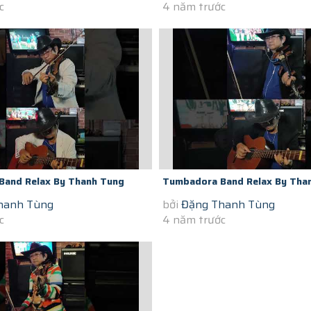
c
4 năm trước
Band Relax By Thanh Tung
Tumbadora Band Relax By Tha
hanh Tùng
bởi
Đặng Thanh Tùng
igon Social Distance Hey...
Violon In Saigon Social Distance
c
4 năm trước