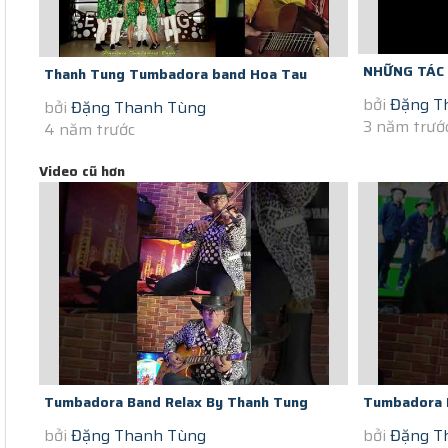
NHỮNG TÁC
Thanh Tung Tumbadora band Hoa Tau
bởi
Đặng T
bởi
Đặng Thanh Tùng
THẾ KỶ DÙN
Violon Guitar at Home Mua Covid Chieu
3 năm trướ
4 năm trước
CHO ĐÁM...
Mot...
Video cũ hơn
Tumbadora Band Relax By Thanh Tung
Tumbadora 
bởi
Đặng Thanh Tùng
bởi
Đặng T
Violon In Saigon Social Distance Summer...
Violon In Sa