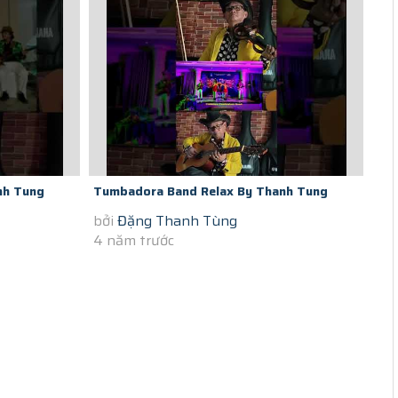
nh Tung
Tumbadora Band Relax By Thanh Tung
bởi
Đặng Thanh Tùng
 Proud Of...
Violon In Saigon Covid Time If We Hold...
4 năm trước