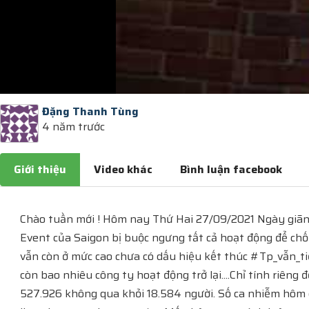
Đặng Thanh Tùng
4 năm trước
Giới thiệu
Video khác
Bình luận facebook
Chào tuần mới ! Hôm nay Thứ Hai 27/09/2021 Ngày giãn cá
Event của Saigon bị buộc ngưng tất cả hoạt động để chố
vẫn còn ở mức cao chưa có dấu hiệu kết thúc #Tp_vẫn_tiế
còn bao nhiêu công ty hoạt động trở lại....Chỉ tính riê
527.926 không qua khỏi 18.584 người. Số ca nhiễm hôm qua