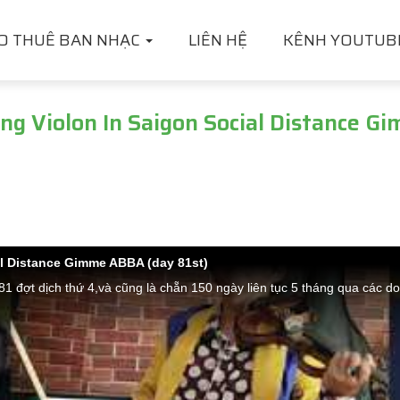
O THUÊ BAN NHẠC
LIÊN HỆ
KÊNH YOUTUB
 Violon In Saigon Social Distance G
l Distance Gimme ABBA (day 81st)